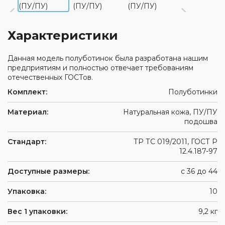
глаз
одежда
Обувь
Средства
для
Влагозащитная
защиты
Ткани
защиты
одежда
Характеристики
головы
и
от
Одноразовая
швейная
повышенных
Респираторы
спецодежда
фурнитура
Данная модель полуботинок была разработана нашим
температур
Средства
предприятиям и полностью отвечает требованиям
Одежда
Аксессуары
защиты
отечественных ГОСТов.
для
для
органов
сварщиков
Комплект:
обуви
слуха
Полуботинки
Защитные
Материал:
Натуральная кожа, ПУ/ПУ
фартуки
подошва
Наколенники
Стандарт:
ТР ТС 019/2011, ГОСТ Р
Диэлектрические
12.4.187-97
изделия
При
Доступные размеры:
с 36 до 44
высотных
работах
Упаковка:
10
Вес 1 упаковки:
9,2 кг