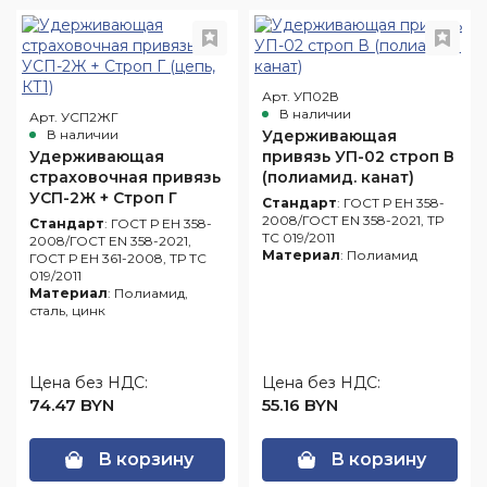
Арт. УП02В
В наличии
Арт. УСП2ЖГ
В наличии
Удерживающая
Удерживающая
привязь УП-02 строп В
страховочная привязь
(полиамид. канат)
УСП-2Ж + Строп Г
Стандарт
: ГОСТ Р ЕН 358-
(цепь, КТ1)
2008/ГОСТ EN 358-2021, ТР
Стандарт
: ГОСТ Р ЕН 358-
ТС 019/2011
2008/ГОСТ EN 358-2021,
Материал
: Полиамид
ГОСТ Р ЕН 361-2008, ТР ТС
019/2011
Материал
: Полиамид,
сталь, цинк
Цена без НДС:
Цена без НДС:
74.47 BYN
55.16 BYN
В корзину
В корзину