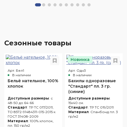
Сезонные товары
Новинка
Арт. Бел1
Арт. Одн3
В наличии
В наличии
Бельё нательное, 100%
Бахилы одноразовые
хлопок
"Стандарт" пл. 3 гр.
(синие)
Доступные размеры
: с
Доступные размеры
:
48-50 до 64-66
15х40 см.
Стандарт
: ТР ТС 017/2011,
Стандарт
: ТР ТС 019/2011
ТО 8572-91484311-015-2015 к
Материал
: Спанбонд пл. 3
ГОСТ 31408-2009
гр/м2
Материал
: 100% хлопок,
пл. 150 гр/м2