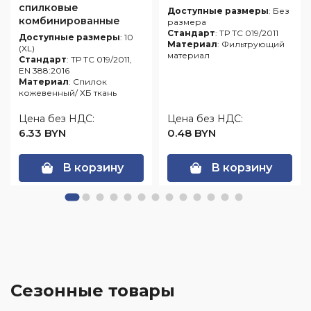
спилковые
Доступные размеры
: Без
комбинированные
размера
ДОКЕР с усилением
Стандарт
: ТР ТС 019/2011
Доступные размеры
: 10
Материал
: Фильтрующий
(120 пар/короб.)
(XL)
материал
Стандарт
: ТР ТС 019/2011,
EN 388:2016
Материал
: Спилок
кожевенный/ ХБ ткань
Цена без НДС:
Цена без НДС:
6.33 BYN
0.48 BYN
В корзину
В корзину
Сезонные товары