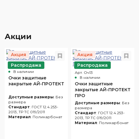
Акции
Акция
Акция
Распродажа
Распродажа
Арт. Оч10
В наличии
Арт. Оч13
Очки защитные
В наличии
закрытые АЙ-ПРОТЕКТ
Очки защитные
закрытые АЙ-ПРОТЕКТ
ПРО
Доступные размеры
: Без
размера
Доступные размеры
: Без
Стандарт
: ГОСТ 12.4.253-
размера
2013, ТР ТС 019/2011
Стандарт
: ГОСТ 12.4.253-
Материал
: Поликарбонат
2013, ТР ТС 019/2011
Материал
: Поликарбонат