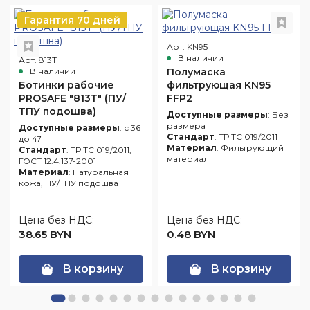
Гарантия 70 дней
Арт. KN95
В наличии
Арт. 813Т
В наличии
Полумаска
Ботинки рабочие
фильтрующая KN95
PROSAFE "813Т" (ПУ/
FFP2
ТПУ подошва)
Доступные размеры
: Без
размера
Доступные размеры
: с 36
Стандарт
: ТР ТС 019/2011
до 47
Материал
: Фильтрующий
Стандарт
: ТР ТС 019/2011,
материал
ГОСТ 12.4.137-2001
Материал
: Натуральная
кожа, ПУ/ТПУ подошва
Цена без НДС:
Цена без НДС:
38.65 BYN
0.48 BYN
В корзину
В корзину