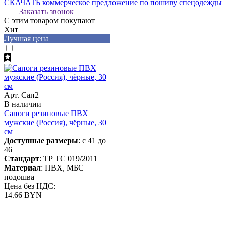
СКАЧАТЬ коммерческое предложение по пошиву спецодежды
Заказать звонок
С этим товаром покупают
Хит
Лучшая цена
Арт. Сап2
В наличии
Сапоги резиновые ПВХ
мужские (Россия), чёрные, 30
см
Доступные размеры
: с 41 до
46
Стандарт
: ТР ТС 019/2011
Материал
: ПВХ, МБС
подошва
Цена без НДС:
14.66 BYN