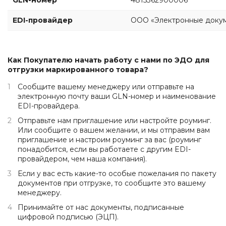
GLN-номер
4815362900006
глаз
одежда
Обувь
Средства
EDI-провайдер
для
ООО «Электронные докум
Влагозащитная
защиты
Ткани
защиты
одежда
головы
и
от
Одноразовая
швейная
повышенных
Респираторы
спецодежда
фурнитура
температур
Как Покупателю начать работу с нами по ЭДО для
Средства
Одежда
отгрузки маркированного товара?
Аксессуары
защиты
для
для
органов
Сообщите вашему менеджеру или отправьте на
сварщиков
обуви
слуха
электронную почту ваши GLN-номер и наименование
EDI-провайдера.
Защитные
фартуки
Отправьте нам приглашение или настройте роуминг.
Или сообщите о вашем желании, и мы отправим вам
Наколенники
приглашение и настроим роуминг за вас (роуминг
Диэлектрические
понадобится, если вы работаете с другим EDI-
изделия
провайдером, чем наша компания).
При
Если у вас есть какие-то особые пожелания по пакету
высотных
документов при отгрузке, то сообщите это вашему
работах
менеджеру.
Принимайте от нас документы, подписанные
цифровой подписью (ЭЦП).