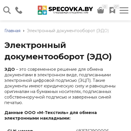
0
0"
г. Минск, ул. Илимская д. 58,
Склад №12
Главная
Электронный документооборот (ЭДО)
Каталог нашей продукции
Пн - Чт: 08:30 - 17:00 Пт:
08:30 - 16:00
Электронный
Весь каталог
+375 (17) 320-41-40
документооборот (ЭДО)
+375 (44) 724-29-59
+375 (29) 566-24-36
ЭДО
– это современное решение для обмена
+375 (44) 736-29-59
документами в электронном виде, подписанными
Спецодежда
Обувь
Средства
Прочие
Дополните
электронной цифровой подписью (ЭЦП). Такие
рабочая
индивидуальной
товары
услуги
Заказать звонок
Летняя
документы имеют юридическую силу и равноценны
защиты
спецодежда
Летняя
Хозяйственный
Доставка
оригиналам на бумажных носителях, подписанных
(СИЗ)
info@specovka.by
обувь
инвентарь
собственноручной подписью и заверенных синей
Зимняя
Подбор
Средства
печатью.
спецодежда
Зимняя
Бытовая
СИЗ
защиты
обувь
химия
по
Все контакты
рук
Халаты
Данные ООО «М-Текстиль» для обмена
нормам
Резиновые
Хозяйственные
электронными накладными:
Средства
Трикотаж
сапоги
ткани
Нанесение
защиты
(ПВХ)
логотипа
Сигнальная