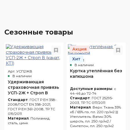
Сезонные товары
Акция
Хит
Арт. 201
В наличии
Куртка утеплённая без
Арт. УСП2ЖВ
В наличии
капюшона
Удерживающая
страховочная привязь
Доступные размеры
: с
УСП-2Ж + Строп В
44-46 до 72-74
(канат, КТ1)
Стандарт
: ГОСТ 25295-
Стандарт
: ГОСТ Р ЕН 358-
2003, ТР ТС 017/2011
2008/ГОСТ EN 358-2021,
Материал
: Верх: Ткань 35%
ГОСТ Р ЕН 361-2008, ТР ТС
хб / 65% пэ, пл. 220 гр/м2 |||
019/2011
Утеплитель: Ватин 30%
Материал
: Полиамид,
шерсть, пл. 250 гр/м2 /
сталь, цинк
Синтепон, пл. 250 гр/м2