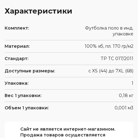
(ПВХ)
логотипа
одежда
Средства
Характеристики
защиты
Обувь
Влагозащитная
глаз
для
одежда
защиты
Средства
Одноразовая
Комплект:
Футболка поло в инд.
от
защиты
спецодежда
упаковке
повышенных
Ткани
головы
температур
Одежда
и
Респираторы
Материал:
100% хб, пл. 170 гр/м2
для
швейная
Аксессуары
сварщиков
фурнитура
для
Средства
Стандарт:
ТР ТС 017/2011
обуви
защиты
органов
Доступные размеры:
с XS (44) до 7XL (68)
слуха
Защитные
Упаковка:
1
фартуки
Вес 1 упаковки:
0,18 кг
Наколенники
Диэлектрические
Объем 1 упаковки:
0,001 м3
изделия
При
высотных
Сайт не является интернет-магазином.
работах
Продажа товаров осуществляется