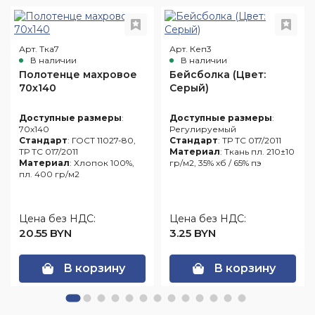
Арт. Тка7
Арт. Кеп3
В наличии
В наличии
Полотенце махровое
Бейсболка (Цвет:
70х140
Серый)
Доступные размеры
:
Доступные размеры
:
70х140
Регулируемый
Стандарт
: ГОСТ 11027-80,
Стандарт
: ТР ТС 017/2011
ТР ТС 017/2011
Материал
: Ткань пл. 210±10
Материал
: Хлопок 100%,
гр/м2, 35% хб / 65% пэ
пл. 400 гр/м2
Цена без НДС:
Цена без НДС:
20.55 BYN
3.25 BYN
В корзину
В корзину