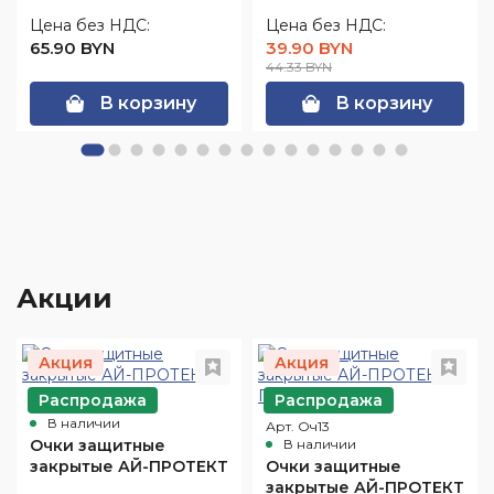
Цена без НДС:
Цена без НДС:
65.90 BYN
39.90 BYN
44.33 BYN
В корзину
В корзину
Акции
Акция
Акция
Распродажа
Распродажа
Арт. Оч10
В наличии
Арт. Оч13
Очки защитные
В наличии
закрытые АЙ-ПРОТЕКТ
Очки защитные
закрытые АЙ-ПРОТЕКТ