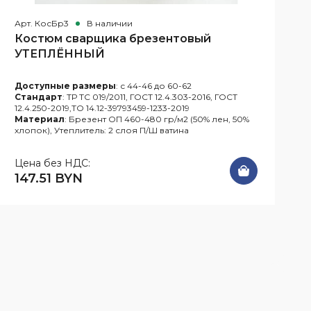
Арт. КосБр3
В наличии
А
Костюм сварщика брезентовый
УТЕПЛЁННЫЙ
Доступные размеры
: с 44-46 до 60-62
Стандарт
: ТР ТС 019/2011, ГОСТ 12.4.303-2016, ГОСТ
12.4.250-2019,ТО 14.12-39793459-1233-2019
Материал
: Брезент ОП 460-480 гр/м2 (50% лен, 50%
хлопок), Утеплитель: 2 слоя П/Ш ватина
Цена без НДС:
147.51 BYN