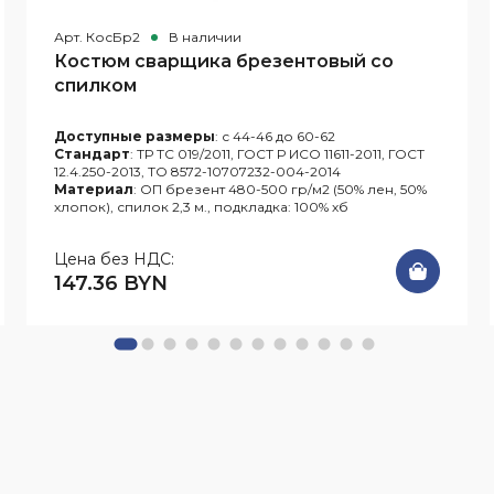
Арт. КосБр2
В наличии
Костюм сварщика брезентовый со
спилком
Доступные размеры
: с 44-46 до 60-62
Стандарт
: ТР ТС 019/2011, ГОСТ Р ИСО 11611-2011, ГОСТ
12.4.250-2013, ТО 8572-10707232-004-2014
Материал
: ОП брезент 480-500 гр/м2 (50% лен, 50%
хлопок), спилок 2,3 м., подкладка: 100% хб
Цена без НДС:
147.36 BYN