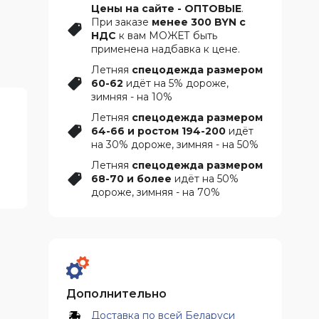
Цены на сайте - ОПТОВЫЕ
.
При заказе
менее 300 BYN с
НДС
к вам МОЖЕТ быть
применена надбавка к цене.
Летняя
спецодежда размером
60-62
идёт на 5% дороже,
зимняя - на 10%
Летняя
спецодежда размером
64-66 и ростом 194-200
идёт
на 30% дороже, зимняя - на 50%
Летняя
спецодежда размером
68-70 и более
идёт на 50%
дороже, зимняя - на 70%
Дополнительно
Доставка по всей Беларуси