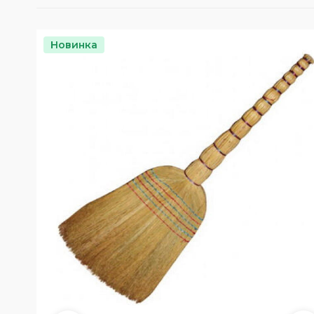
Наши клиенты
Электронный
повышенных те
Сигнальная одежда
документооборот (ЭДО)
Аксессуары для
Влагозащитная одежда
Отзывы
Новинка
Условные обозначения
Одноразовая спецодежда
Наши достижения
Одежда для сварщиков
Основные ТР ТС, ГОСТ и ТУ
Новости
Климатические пояса
Обзоры продукции
Партнёрские предложения
Наше производство
Кредит | Партнёрские
программы
Видео о компании
Возврат и обмен
Благотворительность
Политика
конфеденциальности