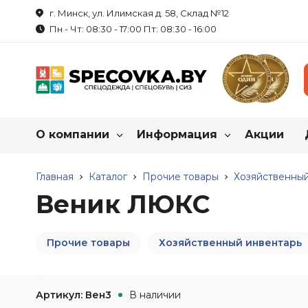
г. Минск, ул. Илимская д. 58, Склад №12
Пн - Чт: 08:30 - 17:00 Пт: 08:30 - 16:00
О компании
Информация
Акции
Каталог нашей продукц
О нас
Главная
Каталог
Как купить спецодежду?
Прочие товары
Хозяйственный
Веник ЛЮКС
Реквизиты
Пошив на заказ
Спецодежда
Обувь рабоч
Прочие товары
Летняя спецодежда
Хозяйственный инвентарь
Летняя обувь
Сотрудничество
Таблица размеров
Зимняя спецодежда
Зимняя обувь
Вакансии
Маркировка продукции
Халаты
Резиновые сапо
Артикул: Вен3
В наличии
Трикотаж
Обувь для защи