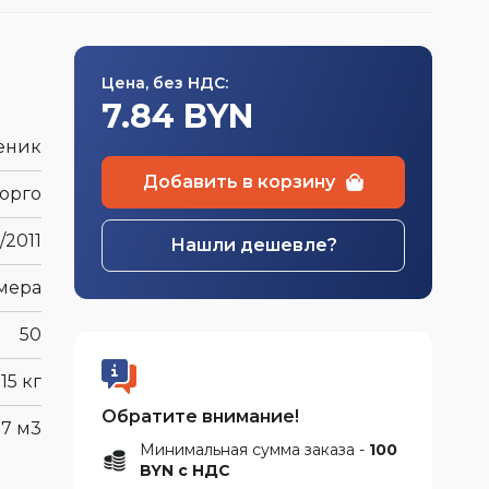
швейная
а
Цена, без НДС:
7.84 BYN
еник
Добавить в корзину
орго
/2011
Нашли дешевле?
мера
50
15 кг
Обратите внимание!
07 м3
Минимальная сумма заказа -
100
BYN с НДС