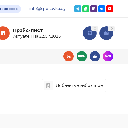
info@specovka.by
ть звонок
0
0
Прайс-лист
Актуален на 22.07.2026
Добавить в избранное
овары
Дополнительные
услуги
ный инвентарь
Доставка
мия
Подбор СИЗ по нормам
ные ткани
Нанесение логотипа