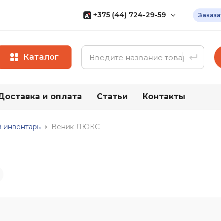
+375 (44) 724-29-59
Заказа
Мы Specovka.by
— белорусский
мультипоставщик доступной
спецодежды собственного
Каталог
производства
+375 (17) 320-41-40
+375 (29) 566-24-36
Доставка и оплата
Статьи
Контакты
ии
Весь каталог
+375 (44) 736-29-59
Все контакты
 инвентарь
Веник ЛЮКС
ая
Средства
Прочие т
индивидуальной
Хозяйствен
защиты (СИЗ)
Бытовая хи
Средства защиты рук
ги (ПВХ)
Хозяйствен
Средства защиты глаз
ты от