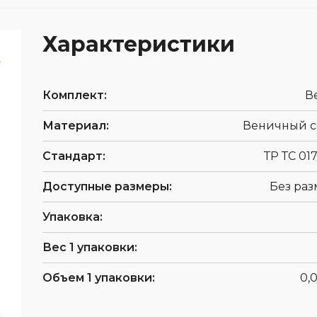
Средства защиты головы
мператур
Респираторы
 обуви
Ткани и 
Характеристики
Средства защиты органов
фурнитур
слуха
Защитные фартуки
Комплект:
В
Наколенники
Диэлектрические изделия
Материал:
Веничный с
При высотных работах
Стандарт:
ТР ТС 017
Доступные размеры:
Без раз
Упаковка:
Вес 1 упаковки:
Объем 1 упаковки:
0,