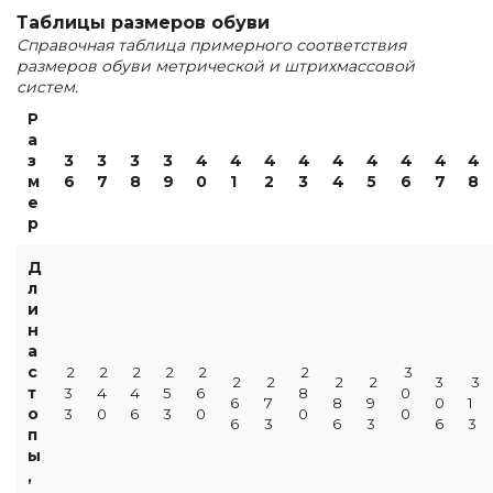
Таблицы размеров обуви
Справочная таблица примерного соответствия
размеров обуви метрической и штрихмассовой
систем.
Р
а
з
3
3
3
3
4
4
4
4
4
4
4
4
4
м
6
7
8
9
0
1
2
3
4
5
6
7
8
е
р
Д
л
и
н
а
с
2
2
2
2
2
2
3
2
2
2
2
3
3
т
3
4
4
5
6
8
0
6
7
8
9
0
1
о
3
0
6
3
0
0
0
6
3
6
3
6
3
п
ы
,