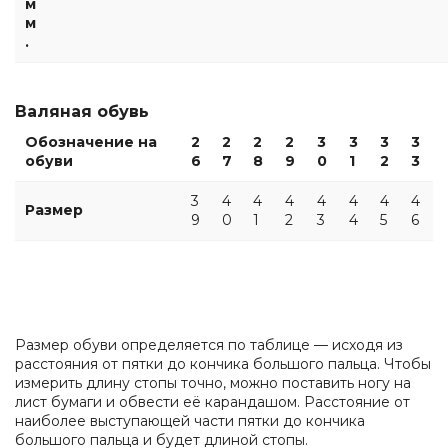
м
м
.
Валяная обувь
Обозначение на
2
2
2
2
3
3
3
3
обуви
6
7
8
9
0
1
2
3
3
4
4
4
4
4
4
4
Размер
9
0
1
2
3
4
5
6
Размер обуви определяется по таблице — исходя из
расстояния от пятки до кончика большого пальца. Чтобы
измерить длину стопы точно, можно поставить ногу на
лист бумаги и обвести её карандашом. Расстояние от
наиболее выступающей части пятки до кончика
большого пальца и будет длиной стопы.