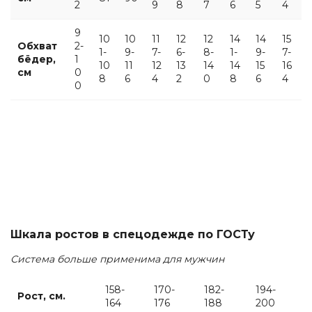
2
9
8
7
6
5
4
9
10
10
11
12
12
14
14
15
Обхват
2-
1-
9-
7-
6-
8-
1-
9-
7-
бёдер,
1
10
11
12
13
14
14
15
16
см
0
8
6
4
2
0
8
6
4
0
Шкала ростов в спецодежде по ГОСТу
Система больше применима для мужчин
158-
170-
182-
194-
Рост, см.
164
176
188
200