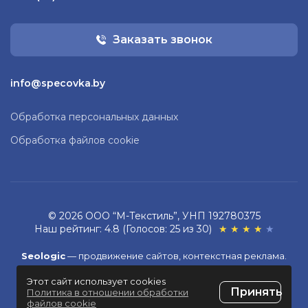
Заказать звонок
info@specovka.by
Обработка персональных данных
Обработка файлов cookie
© 2026 ООО “М-Текстиль”, УНП 192780375
Наш рейтинг: 4.8 (Голосов: 25 из 30)
★
★
★
★
★
Seologic
—
продвижение сайтов,
контекстная реклама
.
Этот сайт использует cookies
Разработка сайта
ZmitroC.by
™
Принять
Политика в отношении обработки
файлов cookie