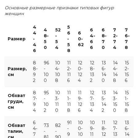
Основные размерные признаки типовых фигур
женщин
4
5
4
52
6
6
7
7
4
6
6
8-
-
4-
8-
2-
6-
Размер
-
-
0-
5
5
6
7
7
7
4
5
62
0
4
6
0
4
8
6
8
8
96
10
11
12
12
13
14
15
Размер,
8-
-
4-
2-
0-
8-
6-
4-
2-
см
9
10
10
11
12
13
14
14
15
2
0
8
6
4
2
0
8
6
8
95
10
11
11
12
13
14
15
Обхват
7-
-
3-
1-
9-
7-
5-
3-
1-
груди,
9
10
11
11
12
13
14
15
15
см
4
2
0
8
6
4
2
0
8
6
91
10
10
11
12
13
Обхват
73
82
4-
-
0-
9-
8-
7-
6-
талии,
-
-
7
9
10
11
12
13
14
см
81
90