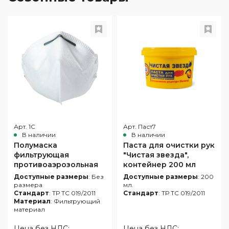
Арт. 1С
Арт. Паст7
В наличии
В наличии
Полумаска
Паста для очистки рук
фильтрующая
"Чистая звезда",
противоаэрозольная
контейнер 200 мл
(респиратор
(рецептура Германии)
Доступные размеры
: Без
Доступные размеры
: 200
многоразовый)
размера
мл.
"Исток-1С" FFP1
Стандарт
: ТР ТС 019/2011
Стандарт
: ТР ТС 019/2011
Материал
: Фильтрующий
материал
Цена без НДС:
Цена без НДС: