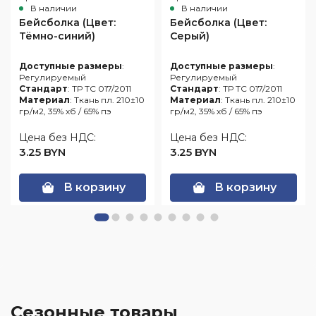
В наличии
В наличии
Бейсболка (Цвет:
Бейсболка (Цвет:
Тёмно-синий)
Серый)
Доступные размеры
:
Доступные размеры
:
Регулируемый
Регулируемый
Стандарт
: ТР ТС 017/2011
Стандарт
: ТР ТС 017/2011
Материал
: Ткань пл. 210±10
Материал
: Ткань пл. 210±10
гр/м2, 35% хб / 65% пэ
гр/м2, 35% хб / 65% пэ
Цена без НДС:
Цена без НДС:
3.25 BYN
3.25 BYN
В корзину
В корзину
Сезонные товары