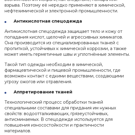
глаз
одежда
взрыва. Поэтому её нередко применяют в химической,
Обувь
Средства
нефтехимической и электронной промышленности.
для
Влагозащитная
защиты
Ткани
защиты
одежда
головы
Антикислотная спецодежда
и
от
Одноразовая
швейная
повышенных
Респираторы
Антикислотная спецодежда защищает тело и кожу от
спецодежда
фурнитура
температур
попадания кислот, щелочей и агрессивных химикатов.
Средства
Одежда
Она производится из специализированных тканей с
Аксессуары
защиты
для
пропиткой, устойчивых к химической коррозии, а также
для
органов
сварщиков
может иметь герметичные швы и уплотнённые элементы.
обуви
слуха
Защитные
Такой тип одежды необходим в химической,
фартуки
фармацевтической и пищевой промышленности, где
возможен контакт с едкими веществами, создающими
Наколенники
угрозу ожогов или отравления.
Диэлектрические
Аппретирование тканей
изделия
При
Технологический процесс обработки тканей
высотных
специальными составами для придания им нужных
работах
свойств: водоотталкивающих, грязеустойчивых,
антисминаемых. В спецодежде используется для
повышения износостойкости и практичности
материалов.