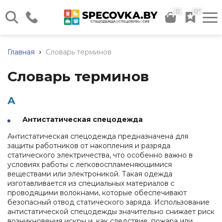
0
0"
г. Минск, ул. Илимская д. 58,
Склад №12
Главная
Словарь терминов
Каталог нашей продукции
Пн - Чт: 08:30 - 17:00 Пт:
08:30 - 16:00
Словарь терминов
Весь каталог
+375 (17) 320-41-40
+375 (44) 724-29-59
А
+375 (29) 566-24-36
Антистатическая спецодежда
+375 (44) 736-29-59
Спецодежда
Обувь
Средства
Прочие
Дополните
Антистатическая спецодежда предназначена для
рабочая
индивидуальной
товары
услуги
Заказать звонок
Летняя
защиты работников от накопления и разряда
защиты
спецодежда
Летняя
Хозяйственный
Доставка
статического электричества, что особенно важно в
(СИЗ)
info@specovka.by
обувь
инвентарь
условиях работы с легковоспламеняющимися
Зимняя
Подбор
Средства
веществами или электроникой. Такая одежда
спецодежда
Зимняя
Бытовая
СИЗ
защиты
изготавливается из специальных материалов с
обувь
химия
по
Все контакты
рук
Халаты
проводящими волокнами, которые обеспечивают
нормам
Резиновые
Хозяйственные
безопасный отвод статического заряда. Использование
Средства
Трикотаж
сапоги
ткани
Нанесение
антистатической спецодежды значительно снижает риск
защиты
(ПВХ)
логотипа
Сигнальная
возникновения искры и, как следствие, пожара или