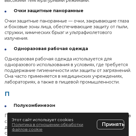
высокими температурными режимами.
Очки защитные панорамные
Очки защитные панорамные — очки, закрывающие глаза
и боковые зоны лица, обеспечивающие защиту от пыли,
стружки, химических брызг и ультрафиолетового
излучения.
Одноразовая рабочая одежда
Одноразовая рабочая одежда используется для
одноразового использования в условиях, где требуется
поддержание гигиеничности или защиты от загрязнений.
Она часто применяется в медицинских учреждениях,
лабораториях, а также в пищевой промышленности.
П
Полукомбинезон
Полукомбинезон — элемент спецодежды, сочетающий в
Этот сайт использует cookies
себе брюки с лямками, который обеспечивает свободу
Принять
Политика в отношении обработки
движений и дополнительную защиту в области груди и
файлов cookie
спины. Часто используется как часть комплекта для