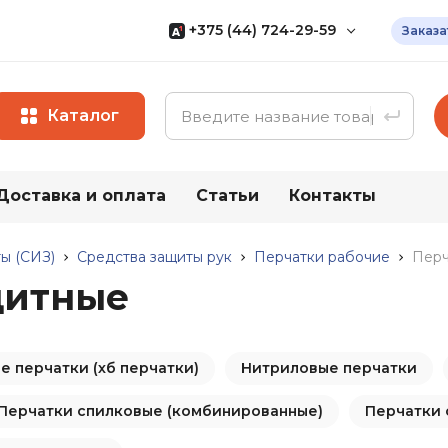
+375 (44) 724-29-59
Заказа
Мы Specovka.by
— белорусский
мультипоставщик доступной
спецодежды собственного
Каталог
производства
+375 (17) 320-41-40
+375 (29) 566-24-36
Доставка и оплата
Статьи
Контакты
ии
Весь каталог
+375 (44) 736-29-59
Все контакты
ы (СИЗ)
Средства защиты рук
Перчатки рабочие
Перч
щитные
ая
Средства
Прочие т
индивидуальной
Хозяйствен
защиты (СИЗ)
 перчатки (хб перчатки)
Нитриловые перчатки
Бытовая хи
Средства защиты рук
ги (ПВХ)
Перчатки спилковые (комбинированные)
Хозяйствен
Перчатки 
Средства защиты глаз
ты от