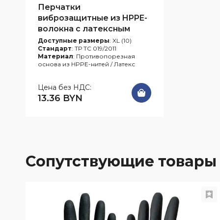
Обработка файлов cookie
Перчатки
виброзащитные из HPPE-
Вопрос-ответ
волокна с латексным
покрытием VibroHit
Доступные размеры
: XL (10)
Стандарт
: ТР ТС 019/2011
PDF-каталоги
Материал
: Противопорезная
основа из HPPE-нитей / Латекс
Словарь терминов
Цена без НДС:
13.36 BYN
Cопутствующие товары