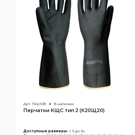
Арт. Пер108
В наличии
Перчатки КЩС тип 2 (К20Щ20)
Доступные размеры
: с S до XL