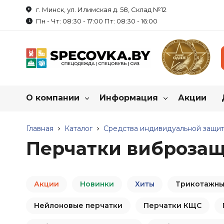
г. Минск, ул. Илимская д. 58, Склад №12
Пн - Чт: 08:30 - 17:00 Пт: 08:30 - 16:00
О компании
Информация
Акции
Каталог нашей продукц
О нас
Главная
Каталог
Как купить спецодежду?
Средства индивидуальной защит
Перчатки виброза
Реквизиты
Пошив на заказ
Спецодежда
Обувь рабоч
Летняя спецодежда
Летняя обувь
Сотрудничество
Таблица размеров
Акции
Новинки
Хиты
Трикотажные
Зимняя спецодежда
Зимняя обувь
Вакансии
Маркировка продукции
Нейлоновые перчатки
Халаты
Перчатки КЩС
Резиновые сапо
Трикотаж
Обувь для защи