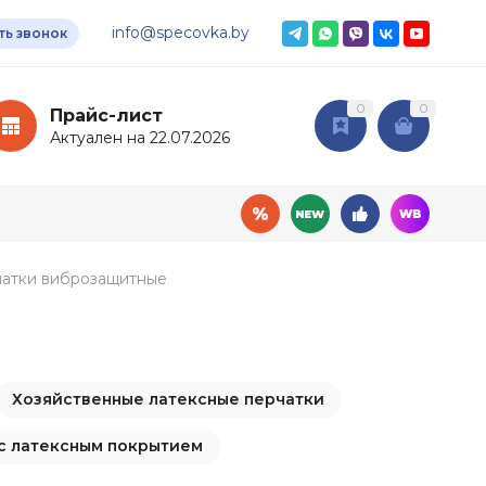
info@specovka.by
ть звонок
0
0
Прайс-лист
Актуален на 22.07.2026
атки виброзащитные
овары
Дополнительные
услуги
ный инвентарь
Хозяйственные латексные перчатки
Доставка
мия
Подбор СИЗ по нормам
ные ткани
с латексным покрытием
Нанесение логотипа