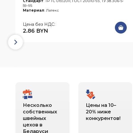
Стандарт
: ТР ТС 019/2011, ГОСТ 20010-93, ТУ 38.306-5-
59-95
Материал
: Латекс
Цена без НДС:
2.86 BYN
Несколько
Цены на 10–
собственных
20% ниже
швейных
конкурентов!
цехов в
Беларуси