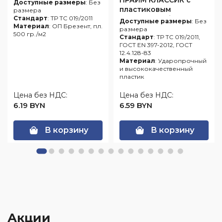
ПРАЙМ КЛАССИК с
Доступные размеры
: Без
пластиковым
размера
Стандарт
: ТР ТС 019/2011
оголовьем (белая)
Доступные размеры
: Без
Материал
: ОП Брезент, пл.
размера
500 гр./м2
Стандарт
: ТР ТС 019/2011,
ГОСТ EN 397-2012, ГОСТ
12.4.128-83
Материал
: Ударопрочный
и высококачественный
пластик
Цена без НДС:
Цена без НДС:
6.19 BYN
6.59 BYN
В корзину
В корзину
Акции