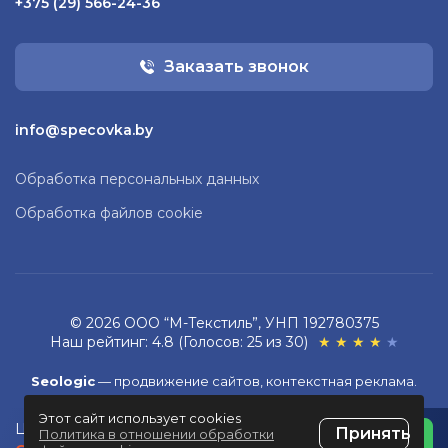
+375 (29) 566-24-36
Заказать звонок
info@specovka.by
Обработка персональных данных
Обработка файлов cookie
© 2026 ООО “М-Текстиль”, УНП 192780375
Наш рейтинг: 4.8 (Голосов: 25 из 30)
★
★
★
★
★
Seologic
—
продвижение сайтов,
контекстная реклама
.
Этот сайт использует cookies
Разработка сайта
ZmitroC.by
™
Цена на скидке без НДС:
Принять
Политика в отношении обработки