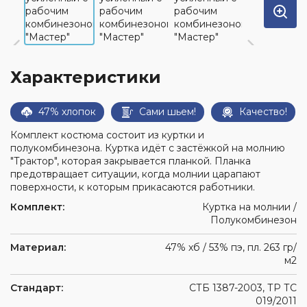
глаз
одежда
Обувь
Средства
для
Влагозащитная
защиты
Ткани
защиты
одежда
головы
и
от
Одноразовая
швейная
повышенных
Респираторы
Характеристики
спецодежда
фурнитура
температур
Средства
Одежда
Аксессуары
защиты
для
47% хлопок
Сами шьем!
Качество!
для
органов
сварщиков
обуви
слуха
Комплект костюма состоит из куртки и
Защитные
полукомбинезона. Куртка идёт с застёжкой на молнию
фартуки
"Трактор", которая закрывается планкой. Планка
предотвращает ситуации, когда молнии царапают
Наколенники
поверхности, к которым прикасаются работники.
Диэлектрические
Комплект:
Куртка на молнии /
изделия
Полукомбинезон
При
высотных
Материал:
47% хб / 53% пэ, пл. 263 гр/
работах
м2
Стандарт:
СТБ 1387-2003, ТР ТС
019/2011