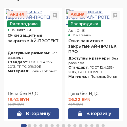
Акция
Акция
Распродажа
Распродажа
Арт. Оч10
В наличии
Арт. Оч13
Очки защитные
В наличии
закрытые АЙ-ПРОТЕКТ
Очки защитные
закрытые АЙ-ПРОТЕКТ
ПРО
Доступные размеры
: Без
размера
Доступные размеры
: Без
Стандарт
: ГОСТ 12.4.253-
размера
2013, ТР ТС 019/2011
Стандарт
: ГОСТ 12.4.253-
Материал
: Поликарбонат
2013, ТР ТС 019/2011
Материал
: Поликарбонат
Цена без НДС:
Цена без НДС:
19.42 BYN
26.22 BYN
32.37 BYN
43.7 BYN
В корзину
В корзину