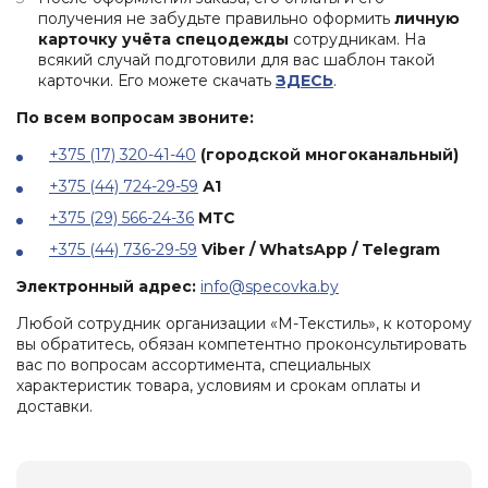
глаз
одежда
получения не забудьте правильно оформить
личную
Обувь
Средства
карточку учёта спецодежды
сотрудникам. На
для
Влагозащитная
защиты
Ткани
всякий случай подготовили для вас шаблон такой
защиты
одежда
головы
и
карточки. Его можете скачать
ЗДЕСЬ
.
от
Одноразовая
швейная
повышенных
Респираторы
По всем вопросам звоните:
спецодежда
фурнитура
температур
Средства
Одежда
+375 (17) 320-41-40
(городской многоканальный)
Аксессуары
защиты
для
для
органов
+375 (44) 724-29-59
А1
сварщиков
обуви
слуха
+375 (29) 566-24-36
МТС
Защитные
+375 (44) 736-29-59
Viber / WhatsApp / Telegram
фартуки
Наколенники
Электронный адрес:
info@specovka.by
Диэлектрические
Любой сотрудник организации «М-Текстиль», к которому
изделия
вы обратитесь, обязан компетентно проконсультировать
вас по вопросам ассортимента, специальных
При
характеристик товара, условиям и срокам оплаты и
высотных
доставки.
работах