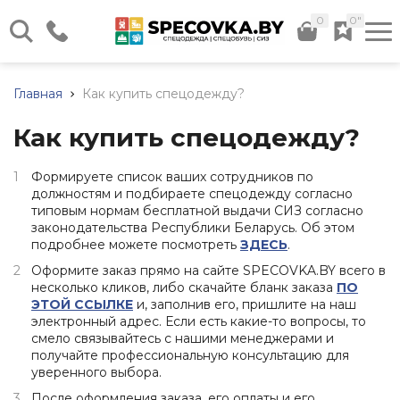
0
0"
г. Минск, ул. Илимская д. 58,
Склад №12
Главная
Как купить спецодежду?
Каталог нашей продукции
Пн - Чт: 08:30 - 17:00 Пт:
08:30 - 16:00
Как купить спецодежду?
Весь каталог
+375 (17) 320-41-40
+375 (44) 724-29-59
Формируете список ваших сотрудников по
должностям и подбираете спецодежду согласно
+375 (29) 566-24-36
типовым нормам бесплатной выдачи СИЗ согласно
+375 (44) 736-29-59
законодательства Республики Беларусь. Об этом
Спецодежда
Обувь
Средства
Прочие
Дополните
подробнее можете посмотреть
ЗДЕСЬ
.
рабочая
индивидуальной
товары
услуги
Заказать звонок
Летняя
защиты
Оформите заказ прямо на сайте SPECOVKA.BY всего в
спецодежда
Летняя
Хозяйственный
Доставка
(СИЗ)
info@specovka.by
несколько кликов, либо скачайте бланк заказа
П
О
обувь
инвентарь
Зимняя
Подбор
ЭТОЙ ССЫЛКЕ
и, заполнив его, пришлите на наш
Средства
спецодежда
Зимняя
Бытовая
СИЗ
электронный адрес. Если есть какие-то вопросы, то
защиты
обувь
химия
по
смело связывайтесь с нашими менеджерами и
Все контакты
рук
Халаты
нормам
получайте профессиональную консультацию для
Резиновые
Хозяйственные
Средства
Трикотаж
уверенного выбора.
сапоги
ткани
Нанесение
защиты
(ПВХ)
логотипа
Сигнальная
После оформления заказа, его оплаты и его