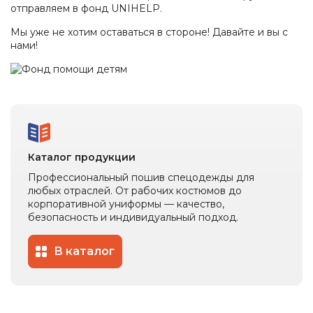
глаз
отправляем в фонд UNIHELP.
одежда
Обувь
Средства
для
Влагозащитная
Мы уже не хотим оставаться в стороне! Давайте и вы с
защиты
Ткани
защиты
одежда
нами!
головы
и
от
Одноразовая
швейная
повышенных
Респираторы
спецодежда
фурнитура
температур
Средства
Одежда
Аксессуары
защиты
для
для
органов
сварщиков
обуви
слуха
Защитные
Каталог продукции
фартуки
Профессиональный пошив спецодежды для
Наколенники
любых отраслей. От рабочих костюмов до
Диэлектрические
корпоративной униформы — качество,
изделия
безопасность и индивидуальный подход.
При
высотных
В каталог
работах