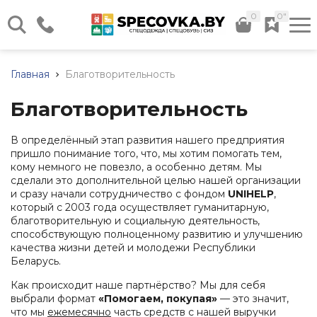
0
0"
г. Минск, ул. Илимская д. 58,
Склад №12
Главная
Благотворительность
Каталог нашей продукции
Пн - Чт: 08:30 - 17:00 Пт:
08:30 - 16:00
Благотворительность
Весь каталог
+375 (17) 320-41-40
+375 (44) 724-29-59
В определённый этап развития нашего предприятия
пришло понимание того, что, мы хотим помогать тем,
+375 (29) 566-24-36
кому немного не повезло, а особенно детям. Мы
+375 (44) 736-29-59
сделали это дополнительной целью нашей организации
Спецодежда
Обувь
Средства
Прочие
Дополните
и сразу начали сотрудничество с фондом
UNIHELP
,
рабочая
индивидуальной
товары
услуги
Заказать звонок
Летняя
который с 2003 года осуществляет гуманитарную,
защиты
спецодежда
Летняя
Хозяйственный
Доставка
благотворительную и социальную деятельность,
(СИЗ)
info@specovka.by
обувь
инвентарь
способствующую полноценному развитию и улучшению
Зимняя
Подбор
Средства
качества жизни детей и молодежи Республики
спецодежда
Зимняя
Бытовая
СИЗ
защиты
Беларусь.
обувь
химия
по
Все контакты
рук
Халаты
нормам
Резиновые
Хозяйственные
Как происходит наше партнёрство? Мы для себя
Средства
Трикотаж
сапоги
ткани
Нанесение
выбрали формат
«Помогаем, покупая»
— это значит,
защиты
(ПВХ)
логотипа
что мы
Сигнальная
ежемесячно
часть средств с нашей выручки