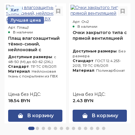
Хит
Лучшая цена
Арт. Оч2
В наличии
Арт. Плащ1
В наличии
Очки закрытого типа с
Плащ влагозащитный
прямой вентиляцией
тёмно-синий,
нейлоновый с
Доступные размеры
: Без
покрытием из ПВХ
размера
Доступные размеры
: с
Стандарт
: ГОСТ 12.4.253-
48-50 (M) до 60-62 (2XL)
2013, ТР ТС 019/2011
Стандарт
: ТР ТС 019/2011
Материал
: Поликарбонат
Материал
: Нейлоновая
ткань с покрытием из ПВХ
Цена без НДС:
Цена без НДС:
18.54 BYN
2.43 BYN
В корзину
В корзину