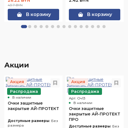
26.22 BYN
2.42 BYN
43.7 BYN
В корзину
В корзину
Акции
Акция
Акция
Распродажа
Распродажа
Арт. Оч10
В наличии
Арт. Оч13
Очки защитные
В наличии
закрытые АЙ-ПРОТЕКТ
Очки защитные
закрытые АЙ-ПРОТЕКТ
ПРО
Доступные размеры
: Без
размера
Доступные размеры
: Без