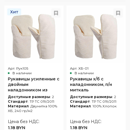
глаз
одежда
Обувь
Средства
для
Хит
Влагозащитная
защиты
Ткани
защиты
одежда
головы
и
от
Одноразовая
швейная
повышенных
Респираторы
спецодежда
фурнитура
температур
Средства
Одежда
Аксессуары
защиты
для
для
органов
сварщиков
обуви
слуха
Защитные
фартуки
Арт. Рук105
Арт. ХБ-01
В наличии
В наличии
Наколенники
Рукавицы усиленные с
Рукавицы х/б с
Диэлектрические
двойным
наладонником, п/н
изделия
наладонником из
миткаль
двунитки
Доступные размеры
: 2
Доступные размеры
: 2
При
Стандарт
: ТР ТС 019/2011
Стандарт
: ТР ТС 019/2011
высотных
Материал
: Двунитка 100%
Материал
: 100% Хлопок
работах
ХБ, 240 гр/м2
Цена без НДС:
Цена без НДС:
1.18 BYN
1.18 BYN