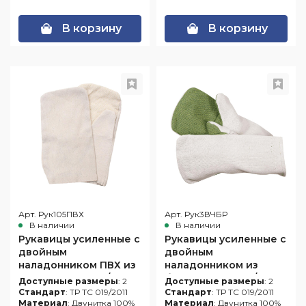
В корзину
В корзину
Арт. Рук105ПВХ
Арт. Рук3ВЧБР
В наличии
В наличии
Рукавицы усиленные с
Рукавицы усиленные с
двойным
двойным
наладонником ПВХ из
наладонником из
двунитки 240 гр/м2
брезента 480 гр/м2
Доступные размеры
: 2
Доступные размеры
: 2
Стандарт
: ТР ТС 019/2011
Стандарт
: ТР ТС 019/2011
Материал
: Двунитка 100%
Материал
: Двунитка 100%