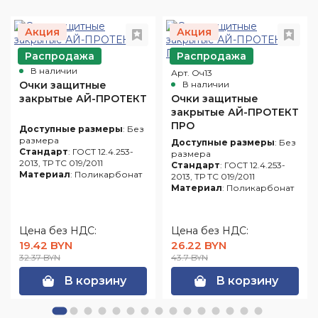
Акция
Акция
Распродажа
Распродажа
Арт. Оч10
В наличии
Арт. Оч13
Очки защитные
В наличии
закрытые АЙ-ПРОТЕКТ
Очки защитные
закрытые АЙ-ПРОТЕКТ
ПРО
Доступные размеры
: Без
размера
Доступные размеры
: Без
Стандарт
: ГОСТ 12.4.253-
размера
2013, ТР ТС 019/2011
Стандарт
: ГОСТ 12.4.253-
Материал
: Поликарбонат
2013, ТР ТС 019/2011
Материал
: Поликарбонат
Цена без НДС:
Цена без НДС:
19.42 BYN
26.22 BYN
32.37 BYN
43.7 BYN
В корзину
В корзину