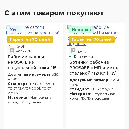
С этим товаром покупают
Хит
Новинка
Гарантия 70 дней
Гарантия 70 дней
Арт. 15-0И
В наличии
Арт. 12/1С
Рабочие сапоги
В наличии
PROSAFE из
Ботинки рабочие
натуральной кожи "15-
PROSAFE с МП и метал.
0И"
стелькой "12/1С" (ПУ/
Доступные размеры
: с 39
ПУ подошва)
до 47
Доступные размеры
: с 36
Стандарт
: ТР ТС 019/2011,
до 47
ГОСТ 12.4.137-2001, ГОСТ
Стандарт
: ТР ТС 019/2011
28507-99
Материал
: Натуральная
Материал
: Натуральная
кожа, ПУ/ПУ подошва
кожа, ПУ подошва