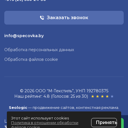
Заказать звонок
info@specovka.by
Обработка персональных данных
Обработка файлов cookie
© 2026 ООО “М-Текстиль”, УНП 192780375
Наш рейтинг: 4.8 (Голосов: 25 из 30)
★
★
★
★
★
Seologic
—
продвижение сайтов,
контекстная реклама
.
Этот сайт использует cookies
Разработка сайта
ZmitroC.by
™
Цена без НДС:
Принять
Политика в отношении обработки
34.43 BYN
файлов cookie