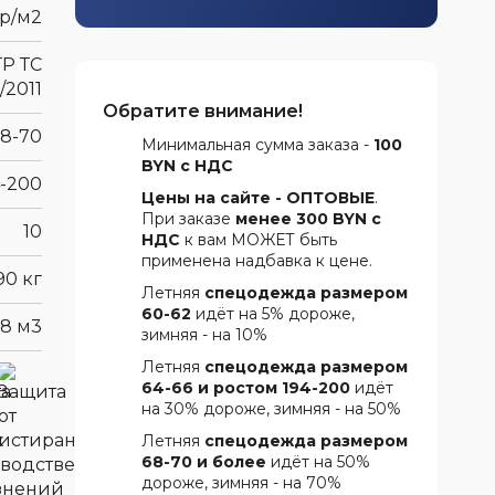
гр/м2
ТР ТС
/2011
Обратите внимание!
68-70
Минимальная сумма заказа -
100
BYN с НДС
4-200
Цены на сайте - ОПТОВЫЕ
.
При заказе
менее 300 BYN с
10
НДС
к вам МОЖЕТ быть
применена надбавка к цене.
,90 кг
Летняя
спецодежда размером
60-62
идёт на 5% дороже,
08 м3
зимняя - на 10%
Летняя
спецодежда размером
64-66 и ростом 194-200
идёт
на 30% дороже, зимняя - на 50%
Летняя
спецодежда размером
68-70 и более
идёт на 50%
дороже, зимняя - на 70%