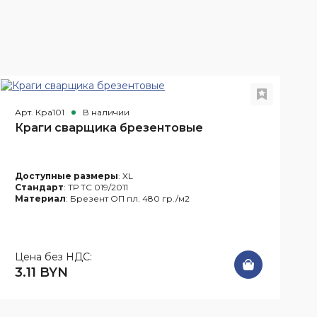
Арт. Кра101
В наличии
А
Краги сварщика брезентовые
Доступные размеры
: XL
Стандарт
: ТР ТС 019/2011
Материал
: Брезент ОП пл. 480 гр./м2
Цена без НДС:
3.11 BYN