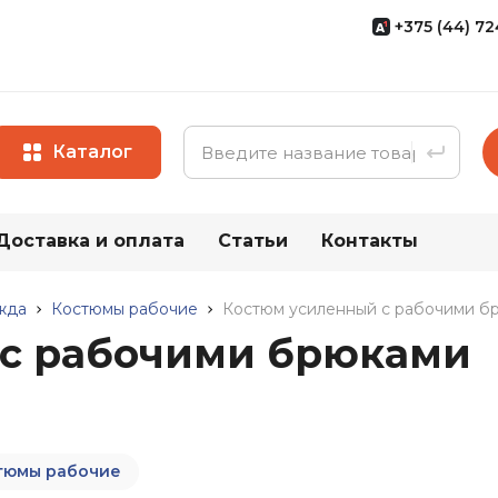
+375 (44) 72
Мы Specov
мультипост
спецодежды
производст
Каталог
+375 (17)
+375 (29
+375 (44
Доставка и оплата
Статьи
Контакты
ии
Весь каталог
Все конта
жда
Костюмы рабочие
Костюм усиленный с рабочими б
 с рабочими брюками
ая
Прочие т
Хозяйствен
Средства
индивидуальной
Бытовая хи
тюмы рабочие
защиты (СИЗ)
ги (ПВХ)
Хозяйствен