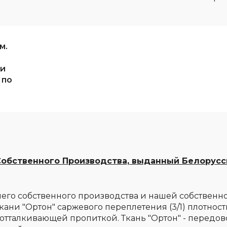
м.
 и
 по
обственного Производства, выданный Белорусс
его собственного производства и нашей собственн
кани "Ортон" саржевого переплетения (3/1) плотнос
отталкивающей пропиткой. Ткань "Ортон" - передов