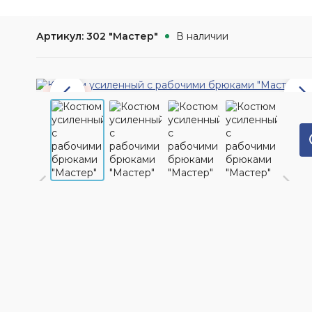
Трикотаж
Наши клиенты
Электронный
Обувь для защи
Сигнальная одежда
документооборот (ЭДО)
повышенных те
Артикул: 302 "Мастер"
В наличии
Влагозащитная одежда
Отзывы
Аксессуары для
Условные обозначения
Одноразовая спецодежда
Наши достижения
Одежда для сварщиков
Акция
Основные ТР ТС, ГОСТ и ТУ
Хит
Новости
Климатические пояса
Обзоры продукции
Партнёрские предложения
Наше производство
Кредит | Партнёрские
программы
Видео о компании
Возврат и обмен
Благотворительность
Политика
конфеденциальности