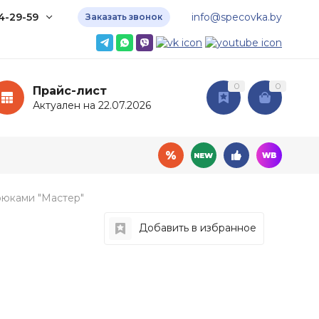
4-29-59
info@specovka.by
Заказать звонок
ka.by
— белорусский
авщик доступной
 собственного
0
0
ва
Прайс-лист
Актуален на 22.07.2026
 320-41-40
) 566-24-36
) 736-29-59
кты
рюками "Мастер"
Добавить в избранное
овары
Дополнительные
услуги
ный инвентарь
Доставка
мия
Подбор СИЗ по нормам
ные ткани