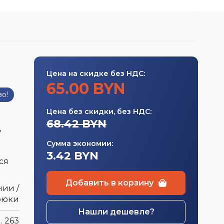
Нанесение логотипа
швейная
Цена на скидке без НДС:
а
65.00 BYN
во!
Цена без скидки, без НДС:
68.42 BYN
,
Сумма экономии:
3.42 BYN
ся
Добавить в корзину
нии /
рюки
Нашли дешевле?
. 263