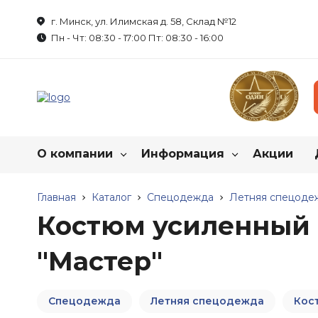
г. Минск, ул. Илимская д. 58, Склад №12
Пн - Чт: 08:30 - 17:00 Пт: 08:30 - 16:00
О компании
Информация
Акции
Каталог нашей продукц
О нас
Главная
Каталог
Как купить спецодежду?
Спецодежда
Летняя спецоде
Костюм усиленный
Реквизиты
Пошив на заказ
Спецодежда
"Мастер"
Обувь рабоч
Летняя спецодежда
Сотрудничество
Таблица размеров
Летняя обувь
Зимняя спецодежда
Зимняя обувь
Спецодежда
Летняя спецодежда
Кос
Вакансии
Маркировка продукции
Халаты
Резиновые сапо