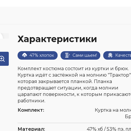
Средства защиты рук
ты от
мператур
Средства защиты глаз
 обуви
Средства защиты головы
Респираторы
Характеристики
Ткани и 
Средства защиты органов
фурнитур
слуха
Защитные фартуки
47% хлопок
Сами шьем!
Качест
Наколенники
Комплект костюма состоит из куртки и брюк.
Диэлектрические изделия
Куртка идёт с застёжкой на молнию "Трактор"
При высотных работах
которая закрывается планкой. Планка
предотвращает ситуации, когда молнии
царапают поверхности, к которым прикасают
работники.
Комплект:
Куртка на мол
Б
Материал:
47% хб / 53% пэ, пл