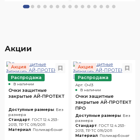
Акции
Акция
Акция
Распродажа
Распродажа
Арт. Оч10
В наличии
Арт. Оч13
Очки защитные
В наличии
закрытые АЙ-ПРОТЕКТ
Очки защитные
закрытые АЙ-ПРОТЕКТ
ПРО
Доступные размеры
: Без
размера
Доступные размеры
: Без
Стандарт
: ГОСТ 12.4.253-
размера
2013, ТР ТС 019/2011
Стандарт
: ГОСТ 12.4.253-
Материал
: Поликарбонат
2013, ТР ТС 019/2011
Материал
: Поликарбонат