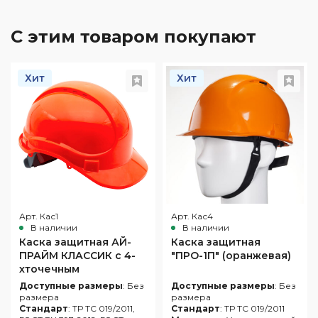
С этим товаром покупают
Хит
Хит
Арт. Кас1
Арт. Кас4
В наличии
В наличии
Каска защитная АЙ-
Каска защитная
ПРАЙМ КЛАССИК с 4-
"ПРО-1П" (оранжевая)
хточечным
креплением
Доступные размеры
: Без
Доступные размеры
: Без
(оранжевая)
размера
размера
Стандарт
: ТР ТС 019/2011,
Стандарт
: ТР ТС 019/2011