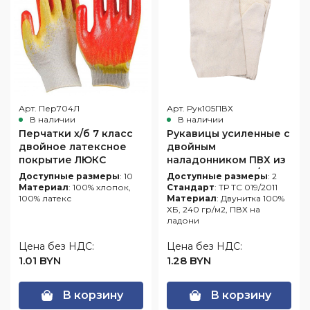
Арт. Пер704Л
Арт. Рук105ПВХ
В наличии
В наличии
Перчатки х/б 7 класс
Рукавицы усиленные с
двойное латексное
двойным
покрытие ЛЮКС
наладонником ПВХ из
двунитки 240 гр/м2
Доступные размеры
: 10
Доступные размеры
: 2
Материал
: 100% хлопок,
Стандарт
: ТР ТС 019/2011
100% латекс
Материал
: Двунитка 100%
ХБ, 240 гр/м2, ПВХ на
ладони
Цена без НДС:
Цена без НДС:
1.01 BYN
1.28 BYN
В корзину
В корзину