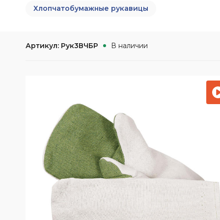
Наши клиенты
Электронный
повышенных те
Хлопчатобумажные рукавицы
Сигнальная одежда
документооборот (ЭДО)
Аксессуары для
Влагозащитная одежда
Отзывы
Условные обозначения
Одноразовая спецодежда
Артикул: Рук3ВЧБР
В наличии
Наши достижения
Одежда для сварщиков
Основные ТР ТС, ГОСТ и ТУ
Новости
Климатические пояса
Обзоры продукции
Партнёрские предложения
Наше производство
Кредит | Партнёрские
программы
Видео о компании
Возврат и обмен
Благотворительность
Политика
конфеденциальности