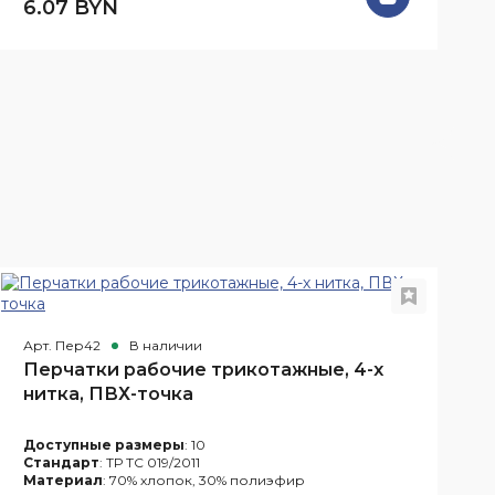
6.07 BYN
Н
Г
Арт. Пер42
В наличии
А
Перчатки рабочие трикотажные, 4-х
нитка, ПВХ-точка
Доступные размеры
: 10
Стандарт
: ТР ТС 019/2011
Материал
: 70% хлопок, 30% полиэфир
2