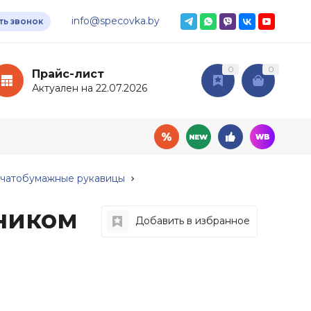
info@specovka.by
ть звонок
0
0
Прайс-лист
Актуален на 22.07.2026
чатобумажные рукавицы
ником
Добавить в избранное
овары
Дополнительные
услуги
ный инвентарь
Доставка
мия
Подбор СИЗ по нормам
ные ткани
Нанесение логотипа