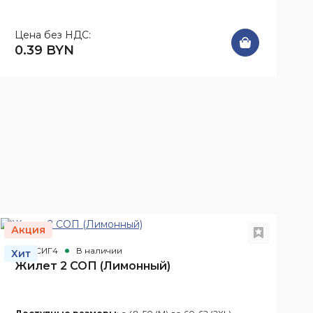
Цена без НДС:
0.39 BYN
Акция
А
Арт. СИГ4
В наличии
А
Хит
Х
Жилет 2 СОП (Лимонный)