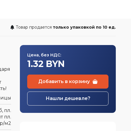
швейная
а
Товар продается
только упаковкой по 10 ед.
Цена, без НДС:
1.32 BYN
даря
Добавить в корзину
т
ть!
вицы
Нашли дешевле?
, пл.
т пл.
гр/м2