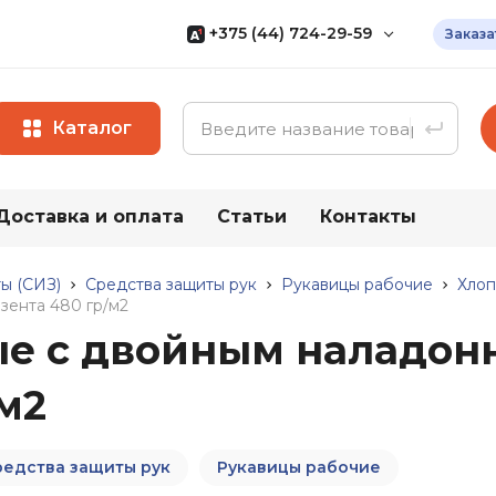
+375 (44) 724-29-59
Заказа
Мы Specovka.by
— белорусский
мультипоставщик доступной
спецодежды собственного
Каталог
производства
+375 (17) 320-41-40
+375 (29) 566-24-36
Доставка и оплата
Статьи
Контакты
ии
Весь каталог
+375 (44) 736-29-59
Все контакты
ы (СИЗ)
Средства защиты рук
Рукавицы рабочие
Хлоп
зента 480 гр/м2
ые с двойным наладон
ая
Средства
Прочие т
индивидуальной
/м2
Хозяйствен
защиты (СИЗ)
Бытовая хи
Средства защиты рук
ги (ПВХ)
Хозяйствен
редства защиты рук
Рукавицы рабочие
Средства защиты глаз
ты от