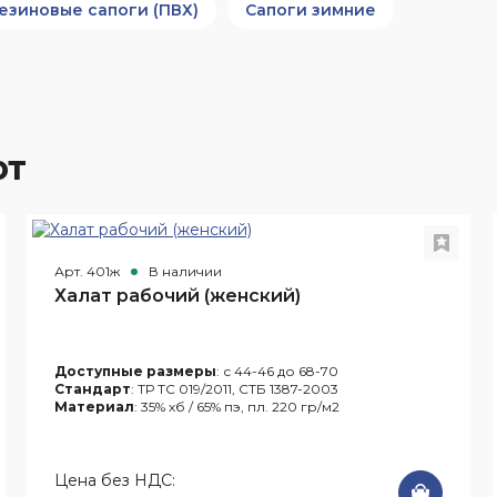
езиновые сапоги (ПВХ)
Сапоги зимние
ют
Арт. 401ж
В наличии
Халат рабочий (женский)
Доступные размеры
: с 44-46 до 68-70
Стандарт
: ТР ТС 019/2011, СТБ 1387-2003
Материал
: 35% хб / 65% пэ, пл. 220 гр/м2
Цена без НДС: