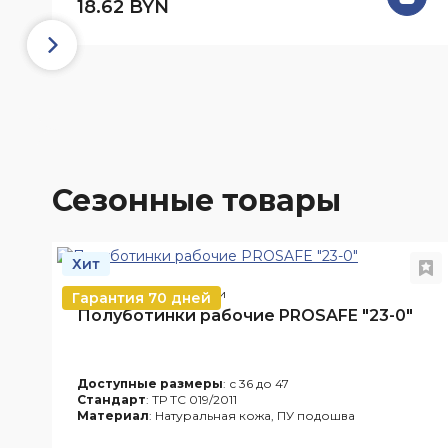
18.62 BYN
Сезонные товары
Хит
Арт. 23-0
В наличии
Гарантия 70 дней
Полуботинки рабочие PROSAFE "23-0"
Доступные размеры
: с 36 до 47
Стандарт
: ТР ТС 019/2011
Материал
: Натуральная кожа, ПУ подошва