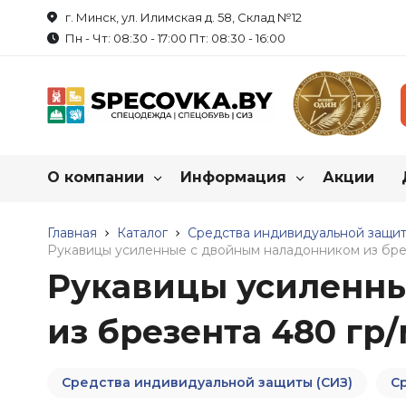
г. Минск, ул. Илимская д. 58, Склад №12
Пн - Чт: 08:30 - 17:00 Пт: 08:30 - 16:00
О компании
Информация
Акции
Каталог нашей продукц
О нас
Главная
Каталог
Как купить спецодежду?
Средства индивидуальной защит
Рукавицы усиленные с двойным наладонником из бре
Рукавицы усиленн
Реквизиты
Пошив на заказ
Спецодежда
Обувь рабоч
из брезента 480 гр
Летняя спецодежда
Летняя обувь
Сотрудничество
Таблица размеров
Зимняя спецодежда
Зимняя обувь
Вакансии
Маркировка продукции
Халаты
Резиновые сапо
Средства индивидуальной защиты (СИЗ)
С
Трикотаж
Обувь для защи