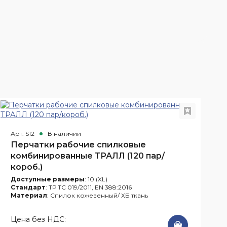
Н
А
Арт. S12
В наличии
Перчатки рабочие спилковые
комбинированные ТРАЛЛ (120 пар/
короб.)
Доступные размеры
: 10 (XL)
Стандарт
: ТР ТС 019/2011, EN 388:2016
Материал
: Спилок кожевенный/ ХБ ткань
Цена без НДС: