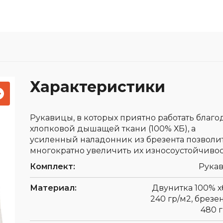
Средства защиты головы
мператур
Респираторы
 обуви
Ткани и 
Средства защиты органов
фурнитур
слуха
Защитные фартуки
Наколенники
Характеристики
Диэлектрические изделия
При высотных работах
Рукавицы, в которых приятно работать благо
хлопковой дышащей ткани (100% ХБ), а
усиленный наладонник из брезента позволи
многократно увеличить их износоустойчивос
Комплект:
Рука
Материал:
Двунитка 100% хб
240 гр/м2, брезен
480 