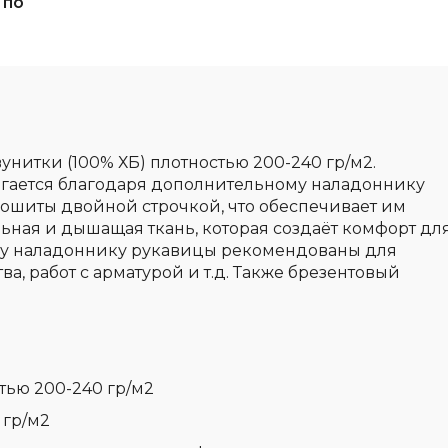
 по
нитки (100% ХБ) плотностью 200-240 гр/м2.
игается благодаря дополнительному наладоннику
прошиты двойной строчкой, что обеспечивает им
ьная и дышащая ткань, которая создаёт комфорт дл
ому наладоннику рукавицы рекомендованы для
тва, работ с арматурой и т.д. Также брезентовый
тью 200-240 гр/м2
 гр/м2