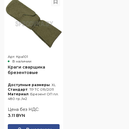
глаз
одежда
Обувь
Средства
для
Влагозащитная
защиты
Ткани
защиты
одежда
головы
и
от
Одноразовая
швейная
повышенных
Респираторы
спецодежда
фурнитура
температур
Средства
Одежда
Аксессуары
защиты
для
для
органов
сварщиков
обуви
слуха
Арт. Кра101
Защитные
В наличии
фартуки
Краги сварщика
брезентовые
Наколенники
Диэлектрические
Доступные размеры
: XL
изделия
Стандарт
: ТР ТС 019/2011
Материал
: Брезент ОП пл.
При
480 гр./м2
высотных
работах
Цена без НДС:
3.11 BYN