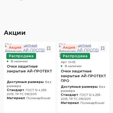
Акции
Акция
Акция
Распродажа
Распродажа
Арт. Оч10
В наличии
Арт. Оч13
Очки защитные
В наличии
закрытые АЙ-ПРОТЕКТ
Очки защитные
закрытые АЙ-ПРОТЕКТ
ПРО
Доступные размеры
: Без
размера
Доступные размеры
: Без
Стандарт
: ГОСТ 12.4.253-
размера
2013, ТР ТС 019/2011
Стандарт
: ГОСТ 12.4.253-
Материал
: Поликарбонат
2013, ТР ТС 019/2011
Материал
: Поликарбонат