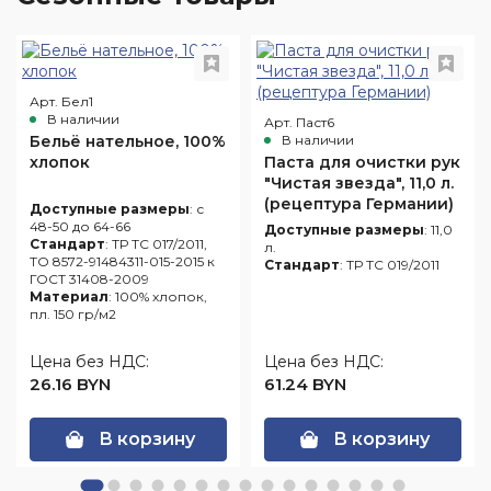
Арт. Бел1
В наличии
Арт. Паст6
Бельё нательное, 100%
В наличии
хлопок
Паста для очистки рук
"Чистая звезда", 11,0 л.
(рецептура Германии)
Доступные размеры
: с
48-50 до 64-66
Доступные размеры
: 11,0
Стандарт
: ТР ТС 017/2011,
л.
ТО 8572-91484311-015-2015 к
Стандарт
: ТР ТС 019/2011
ГОСТ 31408-2009
Материал
: 100% хлопок,
пл. 150 гр/м2
Цена без НДС:
Цена без НДС:
26.16 BYN
61.24 BYN
В корзину
В корзину