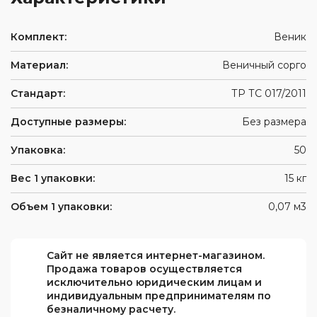
(ПВХ)
логотипа
одежда
Средства
защиты
Обувь
Влагозащитная
Комплект:
Веник
глаз
для
одежда
защиты
Средства
Одноразовая
Материал:
от
Веничный сорго
защиты
спецодежда
повышенных
Ткани
головы
температур
Стандарт:
Одежда
ТР ТС 017/2011
и
Респираторы
для
швейная
Аксессуары
сварщиков
Доступные размеры:
Без размера
фурнитура
для
Средства
обуви
защиты
Упаковка:
50
органов
слуха
Вес 1 упаковки:
15 кг
Защитные
фартуки
Объем 1 упаковки:
0,07 м3
Наколенники
Диэлектрические
изделия
Сайт не является интернет-магазином.
Продажа товаров осуществляется
При
исключительно юридическим лицам и
высотных
индивидуальным предпринимателям по
работах
безналичному расчету.