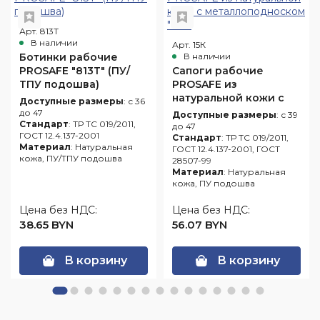
Арт. 813Т
В наличии
Арт. 15К
Ботинки рабочие
В наличии
PROSAFE "813Т" (ПУ/
Сапоги рабочие
ТПУ подошва)
PROSAFE из
натуральной кожи с
Доступные размеры
: с 36
металлоподноском
до 47
Доступные размеры
: с 39
Стандарт
: ТР ТС 019/2011,
"15К"
до 47
ГОСТ 12.4.137-2001
Стандарт
: ТР ТС 019/2011,
Материал
: Натуральная
ГОСТ 12.4.137-2001, ГОСТ
кожа, ПУ/ТПУ подошва
28507-99
Материал
: Натуральная
кожа, ПУ подошва
Цена без НДС:
Цена без НДС:
38.65 BYN
56.07 BYN
В корзину
В корзину