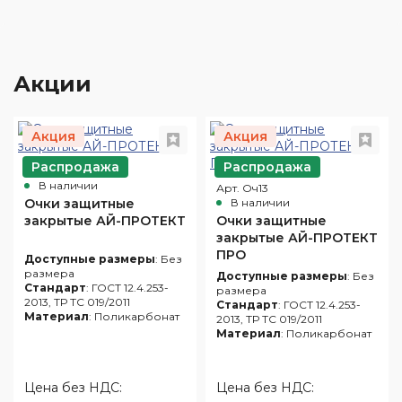
Акции
Акция
Акция
Распродажа
Распродажа
Арт. Оч10
В наличии
Арт. Оч13
Очки защитные
В наличии
закрытые АЙ-ПРОТЕКТ
Очки защитные
закрытые АЙ-ПРОТЕКТ
ПРО
Доступные размеры
: Без
размера
Доступные размеры
: Без
Стандарт
: ГОСТ 12.4.253-
размера
2013, ТР ТС 019/2011
Стандарт
: ГОСТ 12.4.253-
Материал
: Поликарбонат
2013, ТР ТС 019/2011
Материал
: Поликарбонат
Цена без НДС:
Цена без НДС: