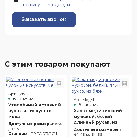
пошиву спецодежды
Заказать звонок
С этим товаром покупают
Арт. Чул2
В наличии
Арт. МедМ
Утеплённый вставной
В наличии
чулок из искусств.
Халат медицинский
меха
мужской, белый,
длинный рукав, из
Доступные размеры
: с 36
бязи
до 46
Доступные размеры
: с
Стандарт
: ТР ТС 017/2011
44-46 до 64-66