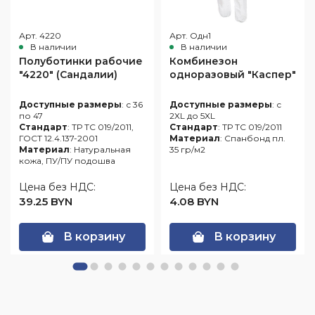
Арт. 4220
Арт. Одн1
В наличии
В наличии
Полуботинки рабочие
Комбинезон
"4220" (Сандалии)
одноразовый "Каспер"
Доступные размеры
: с 36
Доступные размеры
: с
по 47
2XL до 5XL
Стандарт
: ТР ТС 019/2011,
Стандарт
: ТР ТС 019/2011
ГОСТ 12.4.137-2001
Материал
: Спанбонд пл.
Материал
: Натуральная
35 гр/м2
кожа, ПУ/ПУ подошва
Цена без НДС:
Цена без НДС:
39.25 BYN
4.08 BYN
В корзину
В корзину