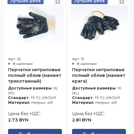
глаз
Лучшая цена
Лучшая цена
одежда
Обувь
Средства
для
Влагозащитная
защиты
Ткани
защиты
одежда
головы
и
от
Одноразовая
швейная
повышенных
Респираторы
спецодежда
фурнитура
температур
Средства
Одежда
Аксессуары
защиты
для
для
органов
сварщиков
обуви
слуха
Арт. S2
Арт. S1
Защитные
В наличии
В наличии
фартуки
Перчатки нитриловые
Перчатки нитриловые
полный облив (манжет
полный облив (манжет
Наколенники
трикотажный)
крага)
Диэлектрические
Доступные размеры
: XL
Доступные размеры
: 10
изделия
(10)
(XL)
Стандарт
: ТР ТС 019/2011
Стандарт
: ТР ТС 019/2011
При
Материал
: Нитрил, х/б
Материал
: Нитрил, х/б
высотных
работах
Цена без НДС:
Цена без НДС:
2.73 BYN
2.81 BYN