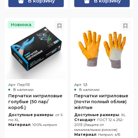
В корзину
В корзину
Новинка
Арт. Пер113
Арт. S3
В наличии
В наличии
Перчатки нитриловые
Перчатки нитриловые
голубые (50 пар/
(почти полный облив)
короб.)
жёлтые
Доступные размеры
: от S
Доступные размеры
: XL
по XL
Стандарт
: ГОСТ 12.4.252-
Материал
: 100% нитрил
2013 (Защита от
минимальных рисков)
Материал
: Нитрил, х/б