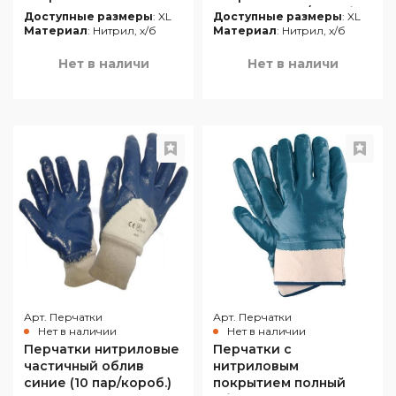
однослойным
синие (10 пар/короб.)
Доступные размеры
: XL
Доступные размеры
: XL
частичным обливом
Материал
: Нитрил, х/б
Материал
: Нитрил, х/б
жёлтые (12 пар/короб.)
Нет в наличи
Нет в наличи
Арт. Перчатки
Арт. Перчатки
Нет в наличии
Нет в наличии
Перчатки нитриловые
Перчатки с
частичный облив
нитриловым
синие (10 пар/короб.)
покрытием полный