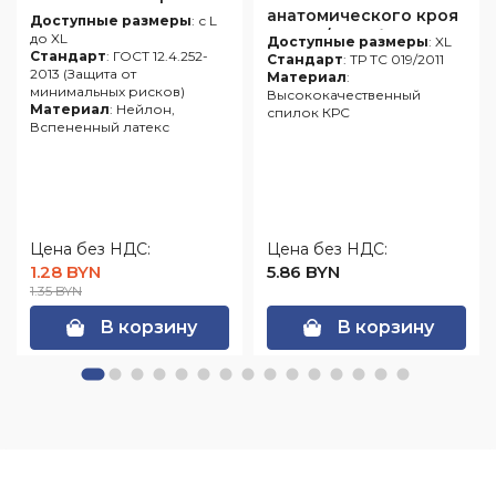
анатомического кроя
Доступные размеры
: с L
(12 пар/короб.)
до XL
Доступные размеры
: XL
Стандарт
: ГОСТ 12.4.252-
Стандарт
: ТР ТС 019/2011
2013 (Защита от
Материал
:
минимальных рисков)
Высококачественный
Материал
: Нейлон,
спилок КРС
Вспененный латекс
Цена без НДС:
Цена без НДС:
1.28 BYN
5.86 BYN
1.35 BYN
В корзину
В корзину