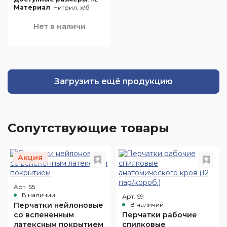
пар/короб.)
Материал
: Нитрил, х/б
Нет в наличи
Загрузить ещё продукцию
Cопутствующие товары
Акция
Арт. S5
В наличии
Арт. S9
Перчатки нейлоновые
В наличии
со вспененным
Перчатки рабочие
латексным покрытием
спилковые