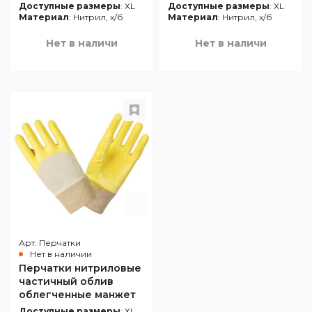
облив манжет крага
Доступные размеры
: XL
Доступные размеры
: XL
бирюзовые (12 пар/
Материал
: Нитрил, х/б
Материал
: Нитрил, х/б
короб.)
Нет в наличи
Нет в наличи
Арт. Перчатки
Нет в наличии
Перчатки нитриловые
частичный облив
облегченные манжет
резинка жёлтые (12
Доступные размеры
: XL