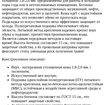
толщиной 1,8-2,0 мм.
предназначены для работы в холодные
поры года или в неотапливаемых помещениях. Ботинки
защищают от общих производственных загрязнений, нефти,
нефтепродуктов, кислот и щелочей. Кожа идёт с водостойким
покрытием, что позволяет обуви не пропускать воду.
Подкладка из искусственного меха эффективно защищает от
холода. Полиуретановая подошва обеспечивает обуви
лёгкость. Литьевой метод крепления надежно крепит верх
обуви к подошве, препятствуя проникновению воды.
Является самым передовым методом в настоящее
время! Высота ботинок составляет 15 см., что повышает
защитные свойства, а 4х прокольная шнуровка крепко
фиксирует стопу, уменьшая риск получения травм!
Конструктивное описание:
Верх - натуральная утолщенная кожа 1,8-2,0 мм. с
тиснением;
Искусственный мех внутри;
Подошва однослойная полиуретановая (ПУ) литьевого
метода крепления, масло-бензо-кислотно-щелочестойкая
(МБС), устойчивая к воздействию агрессивной среды и
нефтепродуктов;
Высота ботинок составляет по ГОСТ 15 см., что
повышает защитные свойства;