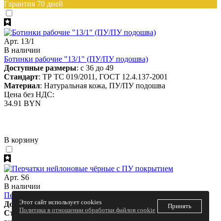
Гарантия 70 дней
Арт. 13/1
В наличии
Ботинки рабочие "13/1" (ПУ/ПУ подошва)
Доступные размеры
: с 36 до 49
Стандарт
: ТР ТС 019/2011, ГОСТ 12.4.137-2001
Материал
: Натуральная кожа, ПУ/ПУ подошва
Цена без НДС:
34.91 BYN
В корзину
Арт. S6
В наличии
Перчатки нейлоновые чёрные с ПУ покрытием
Этот сайт использует cookies
Доступные размеры
: L
Принять
Политика в отношении обработки файлов cookie
Стандарт
: ГОСТ 12.4.252-2013 (Защита от минимальных