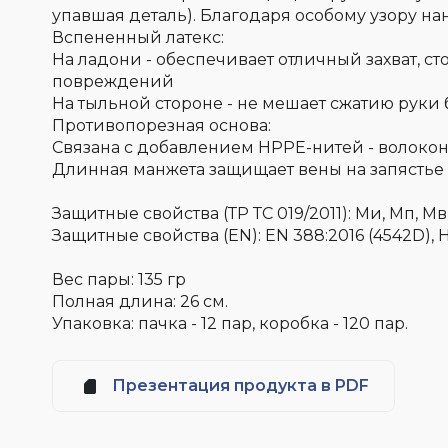
упавшая деталь). Благодаря особому узору на
Вспененный латекс:
На ладони - обеспечивает отличный захват, с
повреждений
На тыльной стороне - не мешает сжатию руки 
Противопорезная основа:
Связана с добавлением HPPE-нитей - волокон
Длинная манжета защищает вены на запястье 
Защитные свойства (ТР ТС 019/2011): Ми, Мп, Мв
Защитные свойства (EN): EN 388:2016 (4542D), 
Вес пары: 135 гр
Полная длина: 26 см.
Упаковка: пачка - 12 пар, коробка - 120 пар.
Презентация продукта в PDF