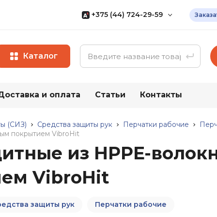
+375 (44) 724-29-59
Заказа
Мы Specovka.by
— белорусский
мультипоставщик доступной
спецодежды собственного
Каталог
производства
+375 (17) 320-41-40
+375 (29) 566-24-36
Доставка и оплата
Статьи
Контакты
ии
Весь каталог
+375 (44) 736-29-59
Все контакты
ы (СИЗ)
Средства защиты рук
Перчатки рабочие
Перч
ым покрытием VibroHit
итные из HPPE-волокн
ая
Средства
Прочие т
индивидуальной
ем VibroHit
Хозяйствен
защиты (СИЗ)
Бытовая хи
Средства защиты рук
ги (ПВХ)
Хозяйствен
редства защиты рук
Перчатки рабочие
Средства защиты глаз
ты от