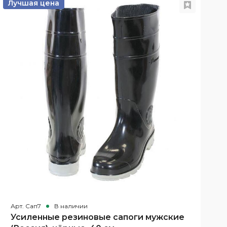
Лучшая цена
Х
Арт. Сап7
В наличии
А
Усиленные резиновые сапоги мужские