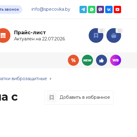
info@specovka.by
ть звонок
0
0
Прайс-лист
Актуален на 22.07.2026
атки виброзащитные
а с
Добавить в избранное
овары
Дополнительные
услуги
ный инвентарь
Доставка
мия
Подбор СИЗ по нормам
ные ткани
Нанесение логотипа