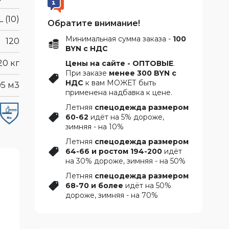
L (10)
Обратите внимание!
Минимальная сумма заказа -
100
120
BYN с НДС
20 кг
Цены на сайте - ОПТОВЫЕ
.
При заказе
менее 300 BYN с
НДС
к вам МОЖЕТ быть
05 м3
применена надбавка к цене.
Летняя
спецодежда размером
60-62
идёт на 5% дороже,
зимняя - на 10%
Летняя
спецодежда размером
64-66 и ростом 194-200
идёт
на 30% дороже, зимняя - на 50%
Летняя
спецодежда размером
68-70 и более
идёт на 50%
дороже, зимняя - на 70%