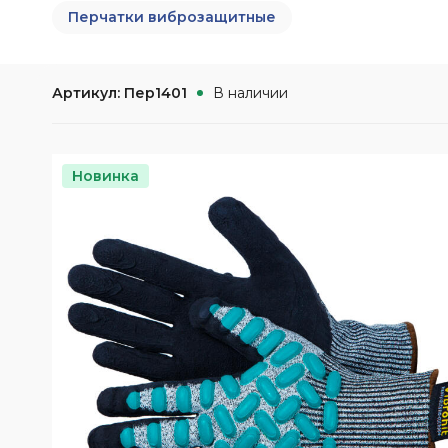
Наши клиенты
Электронный
повышенных те
Перчатки виброзащитные
Сигнальная одежда
документооборот (ЭДО)
Аксессуары для
Влагозащитная одежда
Отзывы
Условные обозначения
Одноразовая спецодежда
Артикул: Пер1401
В наличии
Наши достижения
Одежда для сварщиков
Основные ТР ТС, ГОСТ и ТУ
Новости
Климатические пояса
Новинка
Обзоры продукции
Партнёрские предложения
Наше производство
Кредит | Партнёрские
программы
Видео о компании
Возврат и обмен
Благотворительность
Политика
конфеденциальности