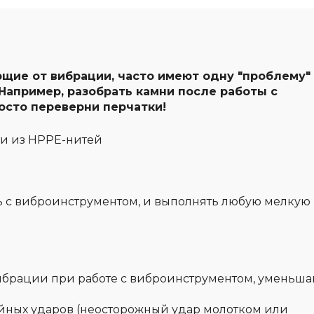
ие от вибрации, часто имеют одну "проблему" 
Например, разобрать камни после работы с
осто переверни перчатки!
ти из HPPE-нитей
ать с виброинструментом, и выполнять любую мелкую
ибрации при работе с виброинструментом, уменьша
айных ударов (неосторожный удар молотком или