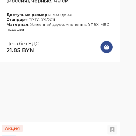
(Россия), чёрные, 40 см
Доступные размеры
: с 40 до 46
Стандарт
: ТР ТС 019/2011
Материал
: Усиленный двухкомпонентный ПВХ, МБС
подошва
У
Цена без НДС:
21.85 BYN
Акция