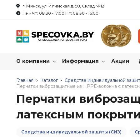
г. Минск, ул. Илимская д. 58, Склад №12
Пн - Чт: 08:30 - 17:00 Пт: 08:30 - 16:00
О компании
Информация
Акции
Каталог нашей продукц
О нас
Главная
Каталог
Как купить спецодежду?
Средства индивидуальной защит
Перчатки виброзащитные из HPPE-волокна с латексн
Перчатки виброзащ
Реквизиты
Пошив на заказ
Спецодежда
Обувь рабоч
латексным покрыти
Летняя спецодежда
Летняя обувь
Сотрудничество
Таблица размеров
Зимняя спецодежда
Зимняя обувь
Вакансии
Маркировка продукции
Халаты
Резиновые сапо
Средства индивидуальной защиты (СИЗ)
С
Трикотаж
Обувь для защи