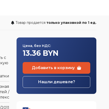
швейная
а
Товар продается
только упаковкой по 1 ед.
Цена, без НДС:
13.36 BYN
ь с
лкую
Добавить в корзину
атки
Нашли дешевле?
зная
тей /
текс
/2011