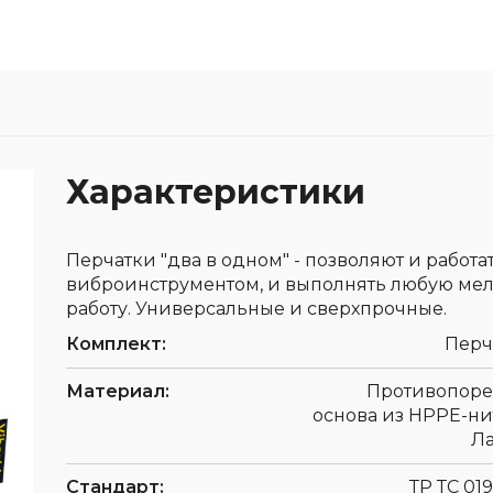
Средства защиты головы
мператур
Респираторы
 обуви
Ткани и 
Средства защиты органов
фурнитур
слуха
Защитные фартуки
Наколенники
Характеристики
Диэлектрические изделия
При высотных работах
Перчатки "два в одном" - позволяют и работат
виброинструментом, и выполнять любую ме
работу. Универсальные и сверхпрочные.
Комплект:
Перч
Материал:
Противопоре
основа из HPPE-ни
Ла
Стандарт:
ТР ТС 019