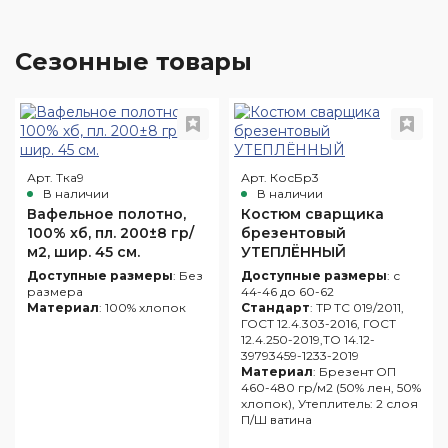
Сезонные товары
Арт. Тка9
Арт. КосБр3
В наличии
В наличии
Вафельное полотно,
Костюм сварщика
100% хб, пл. 200±8 гр/
брезентовый
м2, шир. 45 см.
УТЕПЛЁННЫЙ
Доступные размеры
: Без
Доступные размеры
: с
размера
44-46 до 60-62
Материал
: 100% хлопок
Стандарт
: ТР ТС 019/2011,
ГОСТ 12.4.303-2016, ГОСТ
12.4.250-2019,ТО 14.12-
39793459-1233-2019
Материал
: Брезент ОП
460-480 гр/м2 (50% лен, 50%
хлопок), Утеплитель: 2 слоя
П/Ш ватина