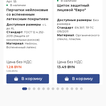
В наличии
Арт. S5
В наличии
Щиток защитный
Перчатки нейлоновые
лицевой "Евро"
со вспененным
латексным покрытием
Доступные размеры
: Без
размера
Доступные размеры
: с L
Стандарт
: EN 397, ТР ТС
до XL
019/2011
Стандарт
: ГОСТ 12.4.252-
Материал
: Органического
2013 (Защита от
стекло, пластик
минимальных рисков)
Материал
: Нейлон,
Вспененный латекс
Цена без НДС:
Цена без НДС:
1.28 BYN
13.49 BYN
1.35 BYN
В корзину
В корзину