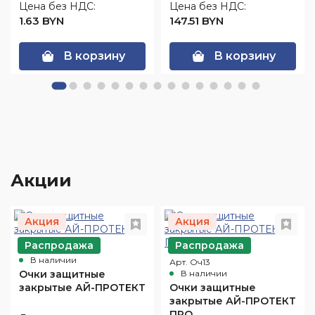
Цена без НДС:
Цена без НДС:
1.63 BYN
147.51 BYN
В корзину
В корзину
Акции
Акция
Акция
Распродажа
Распродажа
Арт. Оч10
В наличии
Арт. Оч13
Очки защитные
В наличии
закрытые АЙ-ПРОТЕКТ
Очки защитные
закрытые АЙ-ПРОТЕКТ
ПРО