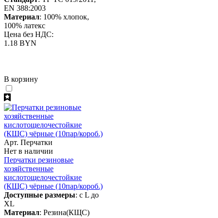
EN 388:2003
Материал
: 100% хлопок,
100% латекс
Цена без НДС:
1.18 BYN
В корзину
Арт. Перчатки
Нет в наличии
Перчатки резиновые
хозяйственные
кислотощелочестойкие
(КЩС) чёрные (10пар/короб.)
Доступные размеры
: с L до
XL
Материал
: Резина(КЩС)