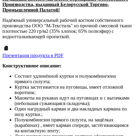
Производства, выданный Белорусской Торгово-
Промышленной Палатой!
Надёжный универсальный рабочий костюм
собственного
производства ООО "М-Текстиль"
из прочной смесовой ткани
плотностью 220 гр/м2 (35% хлопок; 65% полиэфир) с
водоотталкивающей пропиткой.
Презентация продукта в PDF
Конструктивное описание:
Состоит удлинённой куртки и полукомбинезона
прямого силуэта;
Куртка застегивается на пуговицы, имеет отложной
воротник;
Манжеты на рукавах идут на пуговицах и с вытачками
(небольшая сужающаяся складочка);
Один нагрудный карман и два накладных кармана по
низу куртки.;
Полукомбинезон прямого силуэта, на защёлках
(карабинах) , имеет карман спереди, застёгивающимся
на контактную ленту;