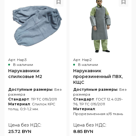
глаз
одежда
Обувь
Средства
для
Влагозащитная
защиты
Ткани
защиты
одежда
головы
и
от
Одноразовая
швейная
повышенных
Респираторы
спецодежда
фурнитура
температур
Средства
Одежда
Аксессуары
защиты
для
для
органов
сварщиков
обуви
слуха
Арт. Нар3
Арт. Нар2
Защитные
В наличии
В наличии
фартуки
Нарукавники
Нарукавник
спилковые М2
прорезиненный ПВХ,
Наколенники
КЩС
Диэлектрические
Доступные размеры
: Без
Доступные размеры
: Без
изделия
размера
размера
Стандарт
: ТР ТС 019/2011
Стандарт
: ГОСТ 12.4.029-
При
Материал
: Спилок КРС
76, ТР ТС 019/2011
высотных
толщ. 0,9-1,2 мм.
Материал
:
работах
Прорезиненная х/б ткань
Цена без НДС:
Цена без НДС:
25.72 BYN
8.85 BYN