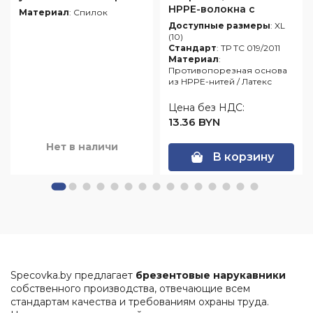
HPPE-волокна с
Материал
: Спилок
латексным покрытием
Доступные размеры
: XL
VibroHit
(10)
Стандарт
: ТР ТС 019/2011
Материал
:
Противопорезная основа
из HPPE-нитей / Латекс
Цена без НДС:
13.36 BYN
Нет в наличи
В корзину
Specovka.by предлагает
брезентовые нарукавники
собственного производства, отвечающие всем
стандартам качества и требованиям охраны труда.