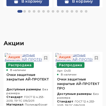
В корзину
В корзину
Акции
Акция
Акция
Распродажа
Распродажа
Арт. Оч10
В наличии
Арт. Оч13
Очки защитные
В наличии
закрытые АЙ-ПРОТЕКТ
Очки защитные
закрытые АЙ-ПРОТЕКТ
ПРО
Доступные размеры
: Без
размера
Доступные размеры
: Без
Стандарт
: ГОСТ 12.4.253-
размера
2013, ТР ТС 019/2011
Стандарт
: ГОСТ 12.4.253-
Материал
: Поликарбонат
2013, ТР ТС 019/2011