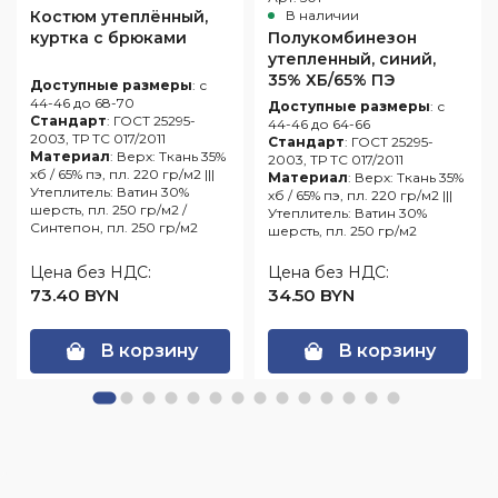
Костюм утеплённый,
В наличии
куртка с брюками
Полукомбинезон
утепленный, синий,
35% ХБ/65% ПЭ
Доступные размеры
: с
44-46 до 68-70
Доступные размеры
: с
Стандарт
: ГОСТ 25295-
44-46 до 64-66
2003, ТР ТС 017/2011
Стандарт
: ГОСТ 25295-
Материал
: Верх: Ткань 35%
2003, ТР ТС 017/2011
хб / 65% пэ, пл. 220 гр/м2 |||
Материал
: Верх: Ткань 35%
Утеплитель: Ватин 30%
хб / 65% пэ, пл. 220 гр/м2 |||
шерсть, пл. 250 гр/м2 /
Утеплитель: Ватин 30%
Синтепон, пл. 250 гр/м2
шерсть, пл. 250 гр/м2
Цена без НДС:
Цена без НДС:
73.40 BYN
34.50 BYN
В корзину
В корзину