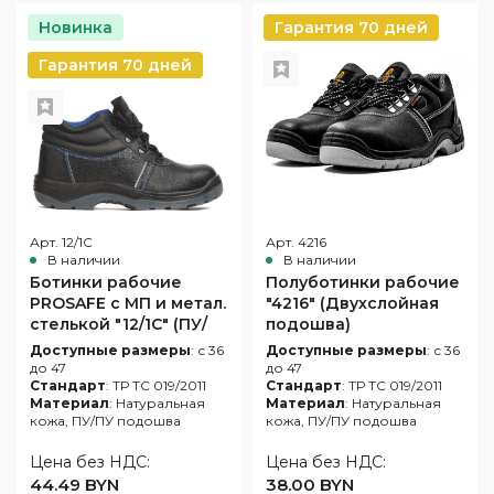
Новинка
Гарантия 70 дней
Гарантия 70 дней
Арт. 12/1С
Арт. 4216
В наличии
В наличии
Ботинки рабочие
Полуботинки рабочие
PROSAFE с МП и метал.
"4216" (Двухслойная
стелькой "12/1С" (ПУ/
подошва)
ПУ подошва)
Доступные размеры
: с 36
Доступные размеры
: с 36
до 47
до 47
Стандарт
: ТР ТС 019/2011
Стандарт
: ТР ТС 019/2011
Материал
: Натуральная
Материал
: Натуральная
кожа, ПУ/ПУ подошва
кожа, ПУ/ПУ подошва
Цена без НДС:
Цена без НДС:
44.49 BYN
38.00 BYN