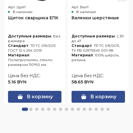
Арт. Щит1
Арт. Вал1
В наличии
В наличии
Щиток сварщика ЕПК
Валенки шерстяные
Доступные размеры
: Без
Доступные размеры
: с 39
размера
до 47
Стандарт
: ТР ТС 019/2011,
Стандарт
: ТР ТС 019/2011,
ГОСТ 12.4.254-2013
ТУ РБ 02975349.001-98
Материал
:
Материал
: 100% шерсть,
Полипропилен, стекло
резина
размером 110*90 мм
Цена без НДС:
Цена без НДС:
5.16 BYN
58.65 BYN
В корзину
В корзину