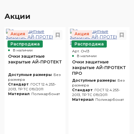
Акции
Акция
Акция
Распродажа
Распродажа
Арт. Оч10
В наличии
Арт. Оч13
Очки защитные
В наличии
закрытые АЙ-ПРОТЕКТ
Очки защитные
закрытые АЙ-ПРОТЕКТ
ПРО
Доступные размеры
: Без
размера
Доступные размеры
: Без
Стандарт
: ГОСТ 12.4.253-
размера
2013, ТР ТС 019/2011
Стандарт
: ГОСТ 12.4.253-
Материал
: Поликарбонат
2013, ТР ТС 019/2011
Материал
: Поликарбонат