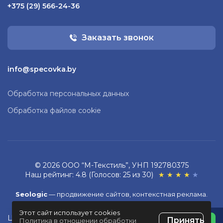
+375 (29) 566-24-36
Заказать звонок
info@specovka.by
Обработка персональных данных
Обработка файлов cookie
© 2026 ООО “М-Текстиль”, УНП 192780375
Наш рейтинг: 4.8 (Голосов: 25 из 30)
★
★
★
★
★
Seologic
—
продвижение сайтов,
контекстная реклама
.
Этот сайт использует cookies
Разработка сайта
ZmitroC.by
™
Цена без НДС:
Принять
Политика в отношении обработки