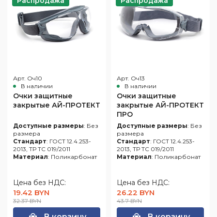
Распродажа
Распродажа
Арт. Оч10
Арт. Оч13
В наличии
В наличии
Очки защитные
Очки защитные
закрытые АЙ-ПРОТЕКТ
закрытые АЙ-ПРОТЕКТ
ПРО
Доступные размеры
: Без
Доступные размеры
: Без
размера
размера
Стандарт
: ГОСТ 12.4.253-
Стандарт
: ГОСТ 12.4.253-
2013, ТР ТС 019/2011
2013, ТР ТС 019/2011
Материал
: Поликарбонат
Материал
: Поликарбонат
Цена без НДС:
Цена без НДС:
19.42 BYN
26.22 BYN
32.37 BYN
43.7 BYN
В корзину
В корзину