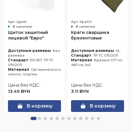
Арт. Щит6
Арт. Кра101
В наличии
В наличии
Щиток защитный
Краги сварщика
лицевой "Евро"
брезентовые
Доступные размеры
: Без
Доступные размеры
: XL
размера
Стандарт
: ТР ТС 019/2011
Стандарт
: EN 397, ТР ТС
Материал
: Брезент ОП пл.
019/2011
480 гр./м2
Материал
: Органического
стекло, пластик
Цена без НДС:
Цена без НДС:
13.49 BYN
3.11 BYN
В корзину
В корзину