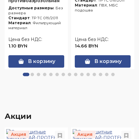
противоаэрозольная
Стандарт
: ТР ТС 019/2011
Материал
: ПВХ, МБС
(респиратор
Доступные размеры
: Без
подошва
многоразовый)
размера
"Исток-1С" FFP1
Стандарт
: ТР ТС 019/2011
Материал
: Фильтрующий
материал
Цена без НДС:
Цена без НДС:
1.10 BYN
14.66 BYN
В корзину
В корзину
Акции
Акция
Акция