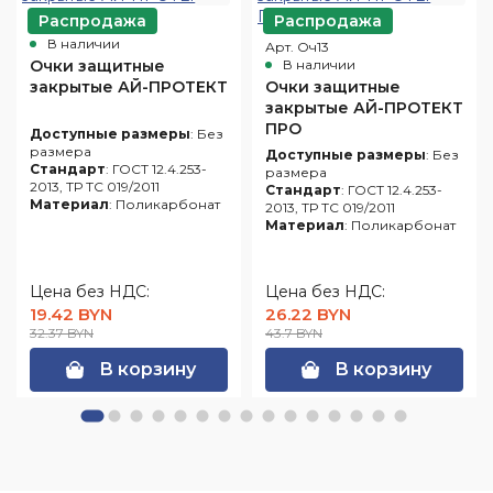
Распродажа
Распродажа
Арт. Оч10
В наличии
Арт. Оч13
Очки защитные
В наличии
закрытые АЙ-ПРОТЕКТ
Очки защитные
закрытые АЙ-ПРОТЕКТ
ПРО
Доступные размеры
: Без
размера
Доступные размеры
: Без
Стандарт
: ГОСТ 12.4.253-
размера
2013, ТР ТС 019/2011
Стандарт
: ГОСТ 12.4.253-
Материал
: Поликарбонат
2013, ТР ТС 019/2011
Материал
: Поликарбонат
Цена без НДС:
Цена без НДС:
19.42 BYN
26.22 BYN
32.37 BYN
43.7 BYN
В корзину
В корзину