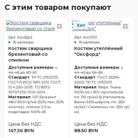
С этим товаром покупают
Хит
Арт. КосБр2
Арт. Кос701
В наличии
В наличии
Костюм сварщика
Костюм утеплённый
брезентовый со
"Оксфорд"
спилком
Доступные размеры
: с
Доступные размеры
: с
44-46 до 60-62
44-46 до 64-66
Стандарт
: ТР ТС 019/2011,
Стандарт
: ГОСТ 25295-
ГОСТ Р ИСО 11611-2011, ГОСТ
2003, ТР ТС 017/2011
12.4.250-2013, ТО 8572-
Материал
: Верх: Ткань
10707232-004-2014
100% пэ с ВО-пропиткой,
Материал
: ОП брезент
пл. 110 гр/м2 ||| Утеплитель:
480-500 гр/м2 (50% лен, 50%
Ватин 30% шерсть, пл. 250
хлопок), спилок 2,3 м.,
гр/м2 / Синтепон, пл. 250 гр/
подкладка: 100% хб
м2
Цена без НДС:
Цена без НДС:
147.36 BYN
88.50 BYN