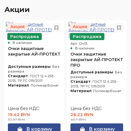
Акции
Акция
Акция
Распродажа
Распродажа
Арт. Оч10
В наличии
Арт. Оч13
Очки защитные
В наличии
закрытые АЙ-ПРОТЕКТ
Очки защитные
закрытые АЙ-ПРОТЕКТ
ПРО
Доступные размеры
: Без
размера
Доступные размеры
: Без
Стандарт
: ГОСТ 12.4.253-
размера
2013, ТР ТС 019/2011
Стандарт
: ГОСТ 12.4.253-
Материал
: Поликарбонат
2013, ТР ТС 019/2011
Материал
: Поликарбонат
Цена без НДС:
Цена без НДС:
19.42 BYN
26.22 BYN
32.37 BYN
43.7 BYN
В корзину
В корзину