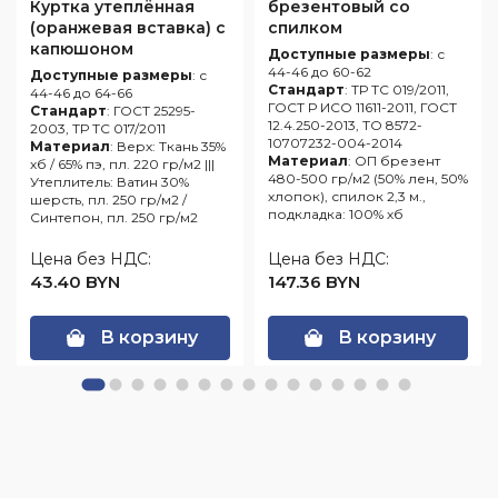
Куртка утеплённая
брезентовый со
(оранжевая вставка) с
спилком
капюшоном
Доступные размеры
: с
44-46 до 60-62
Доступные размеры
: с
Стандарт
: ТР ТС 019/2011,
44-46 до 64-66
ГОСТ Р ИСО 11611-2011, ГОСТ
Стандарт
: ГОСТ 25295-
12.4.250-2013, ТО 8572-
2003, ТР ТС 017/2011
10707232-004-2014
Материал
: Верх: Ткань 35%
Материал
: ОП брезент
хб / 65% пэ, пл. 220 гр/м2 |||
480-500 гр/м2 (50% лен, 50%
Утеплитель: Ватин 30%
хлопок), спилок 2,3 м.,
шерсть, пл. 250 гр/м2 /
подкладка: 100% хб
Синтепон, пл. 250 гр/м2
Цена без НДС:
Цена без НДС:
43.40 BYN
147.36 BYN
В корзину
В корзину