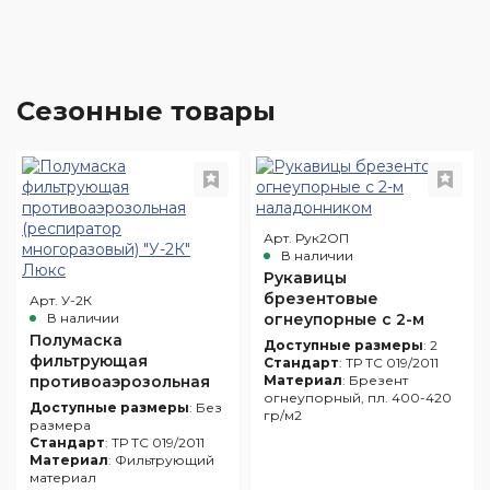
Сезонные товары
Арт. Рук2ОП
В наличии
Рукавицы
брезентовые
Арт. У-2К
В наличии
огнеупорные с 2-м
Полумаска
наладонником
Доступные размеры
: 2
фильтрующая
Стандарт
: ТР ТС 019/2011
противоаэрозольная
Материал
: Брезент
огнеупорный, пл. 400-420
(респиратор
Доступные размеры
: Без
гр/м2
многоразовый) "У-2К"
размера
Люкс
Стандарт
: ТР ТС 019/2011
Материал
: Фильтрующий
материал