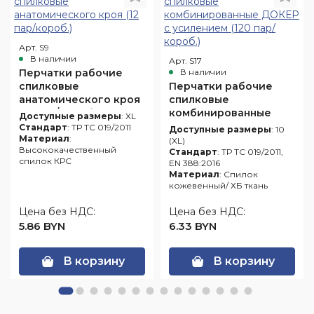
Арт. S9
В наличии
Арт. S17
Перчатки рабочие
В наличии
спилковые
Перчатки рабочие
анатомического кроя
спилковые
(12 пар/короб.)
комбинированные
Доступные размеры
: XL
ДОКЕР с усилением
Стандарт
: ТР ТС 019/2011
Доступные размеры
: 10
Материал
:
(120 пар/короб.)
(XL)
Высококачественный
Стандарт
: ТР ТС 019/2011,
спилок КРС
EN 388:2016
Материал
: Спилок
кожевенный/ ХБ ткань
Цена без НДС:
Цена без НДС:
5.86 BYN
6.33 BYN
В корзину
В корзину