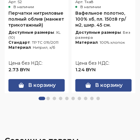
Арт. S2
Арт. Тка8
В наличии
В наличии
Перчатки нитриловые
Вафельное полотно,
полный облив (манжет
100% хб, пл. 150±8 гр/
трикотажный)
м2, шир. 45 см.
Доступные размеры
: XL
Доступные размеры
: Без
(10)
размера
Стандарт
: ТР ТС 019/2011
Материал
: 100% хлопок
Материал
: Нитрил, х/б
Цена без НДС:
Цена без НДС:
2.73 BYN
1.24 BYN
В корзину
В корзину