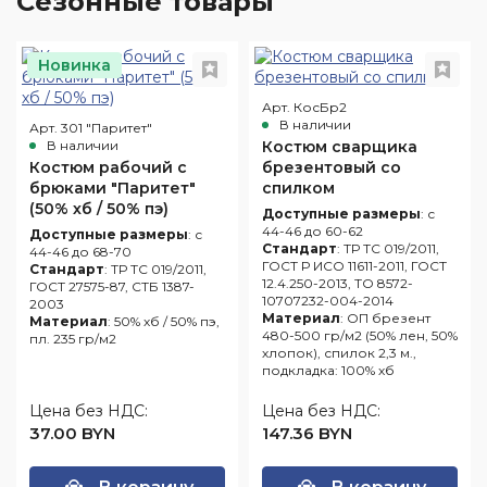
Сезонные товары
Новинка
Арт. КосБр2
В наличии
Арт. 301 "Паритет"
В наличии
Костюм сварщика
Костюм рабочий с
брезентовый со
брюками "Паритет"
спилком
(50% хб / 50% пэ)
Доступные размеры
: с
44-46 до 60-62
Доступные размеры
: с
Стандарт
: ТР ТС 019/2011,
44-46 до 68-70
ГОСТ Р ИСО 11611-2011, ГОСТ
Стандарт
: ТР ТС 019/2011,
12.4.250-2013, ТО 8572-
ГОСТ 27575-87, СТБ 1387-
10707232-004-2014
2003
Материал
: ОП брезент
Материал
: 50% хб / 50% пэ,
480-500 гр/м2 (50% лен, 50%
пл. 235 гр/м2
хлопок), спилок 2,3 м.,
подкладка: 100% хб
Цена без НДС:
Цена без НДС:
37.00 BYN
147.36 BYN