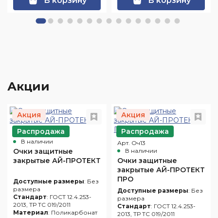
В корзину
В корзину
Акции
Акция
Акция
Распродажа
Распродажа
Арт. Оч10
В наличии
Арт. Оч13
Очки защитные
В наличии
закрытые АЙ-ПРОТЕКТ
Очки защитные
закрытые АЙ-ПРОТЕКТ
ПРО
Доступные размеры
: Без
размера
Доступные размеры
: Без
Стандарт
: ГОСТ 12.4.253-
размера
2013, ТР ТС 019/2011
Стандарт
: ГОСТ 12.4.253-
Материал
: Поликарбонат
2013, ТР ТС 019/2011