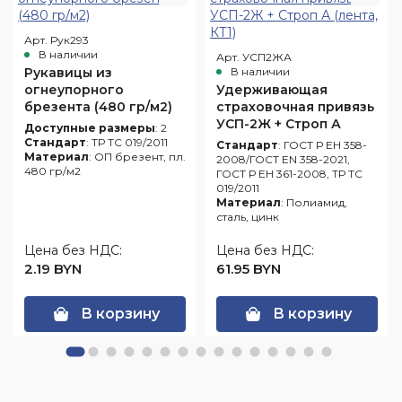
Арт. Рук293
В наличии
Арт. УСП2ЖА
Рукавицы из
В наличии
огнеупорного
Удерживающая
брезента (480 гр/м2)
страховочная привязь
УСП-2Ж + Строп А
Доступные размеры
: 2
(лента, КТ1)
Стандарт
: ТР ТС 019/2011
Стандарт
: ГОСТ Р ЕН 358-
Материал
: ОП брезент, пл.
2008/ГОСТ EN 358-2021,
480 гр/м2
ГОСТ Р ЕН 361-2008, ТР ТС
019/2011
Материал
: Полиамид,
сталь, цинк
Цена без НДС:
Цена без НДС:
2.19 BYN
61.95 BYN
В корзину
В корзину