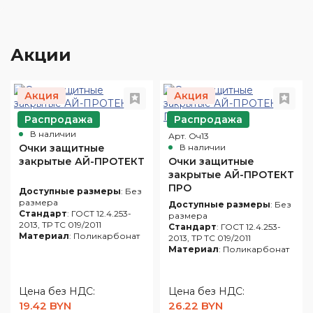
Акции
Акция
Акция
Распродажа
Распродажа
Арт. Оч10
В наличии
Арт. Оч13
Очки защитные
В наличии
закрытые АЙ-ПРОТЕКТ
Очки защитные
закрытые АЙ-ПРОТЕКТ
ПРО
Доступные размеры
: Без
размера
Доступные размеры
: Без
Стандарт
: ГОСТ 12.4.253-
размера
2013, ТР ТС 019/2011
Стандарт
: ГОСТ 12.4.253-
Материал
: Поликарбонат
2013, ТР ТС 019/2011
Материал
: Поликарбонат
Цена без НДС:
Цена без НДС:
19.42 BYN
26.22 BYN