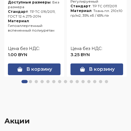
шнурком
Регулируемый
Доступные размеры
: Без
Стандарт
: ТР ТС 017/2011
размера
Материал
: Ткань пл. 210±10
Стандарт
: ТР ТС 019/2011,
гр/м2, 35% хб / 65% пэ
ГОСТ 12.4.275-2014
Материал
:
Гипоаллергенный
вспененный полиуретан
Цена без НДС:
Цена без НДС:
1.00 BYN
3.25 BYN
В корзину
В корзину
Акции