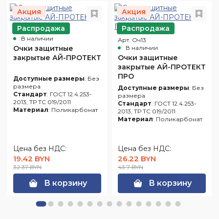
Акция
Акция
Распродажа
Распродажа
Арт. Оч10
В наличии
Арт. Оч13
Очки защитные
В наличии
закрытые АЙ-ПРОТЕКТ
Очки защитные
закрытые АЙ-ПРОТЕКТ
ПРО
Доступные размеры
: Без
размера
Доступные размеры
: Без
Стандарт
: ГОСТ 12.4.253-
размера
2013, ТР ТС 019/2011
Стандарт
: ГОСТ 12.4.253-
Материал
: Поликарбонат
2013, ТР ТС 019/2011
Материал
: Поликарбонат
Цена без НДС:
Цена без НДС:
19.42 BYN
26.22 BYN
32.37 BYN
43.7 BYN
В корзину
В корзину