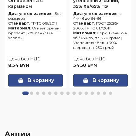
ОП брезента с
утепленный, синий,
карманом
35% ХБ/65% ПЭ
Доступные размеры
: Без
Доступные размеры
: с
размера
44-46 до 64-66
Стандарт
: ТР ТС 019/2011
Стандарт
: ГОСТ 25295-
Материал
: Огнеупорный
2003, ТР ТС 017/2011
брезент (50% лен / 50%
Материал
: Верх: Ткань 35%
хлопок)
хб / 65% пэ, пл. 220 гр/м2 |||
Утеплитель: Ватин 30%
шерсть, пл. 250 гр/м2
Цена без НДС:
Цена без НДС:
8.34 BYN
34.50 BYN
В корзину
В корзину
Акции