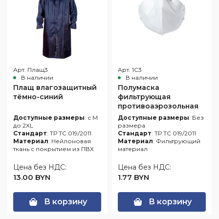
Арт. Плащ3
Арт. 1С3
В наличии
В наличии
Плащ влагозащитный
Полумаска
тёмно-синий
фильтрующая
противоаэрозольная
(респиратор
Доступные размеры
: с M
Доступные размеры
: Без
многоразовый)
до 2XL
размера
Стандарт
: ТР ТС 019/2011
"Исток-1С" FFP3
Стандарт
: ТР ТС 019/2011
Материал
: Нейлоновая
Материал
: Фильтрующий
ткань с покрытием из ПВХ
материал
Цена без НДС:
Цена без НДС:
13.00 BYN
1.77 BYN
В корзину
В корзину