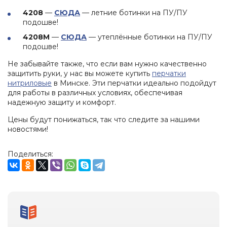
глаз
одежда
Обувь
4208
—
СЮДА
— летние ботинки на ПУ/ПУ
Средства
для
Влагозащитная
подошве!
защиты
Ткани
защиты
одежда
головы
и
4208М
—
СЮДА
— утеплённые ботинки на ПУ/ПУ
от
Одноразовая
швейная
подошве!
повышенных
Респираторы
спецодежда
фурнитура
температур
Не забывайте также, что если вам нужно качественно
Средства
Одежда
защитить руки, у нас вы можете купить
Аксессуары
защиты
перчатки
для
нитриловые
в Минске. Эти перчатки идеально подойдут
для
органов
сварщиков
для работы в различных условиях, обеспечивая
обуви
слуха
надежную защиту и комфорт.
Защитные
фартуки
Цены будут понижаться, так что следите за нашими
новостями!
Наколенники
Диэлектрические
Поделиться:
изделия
При
высотных
работах