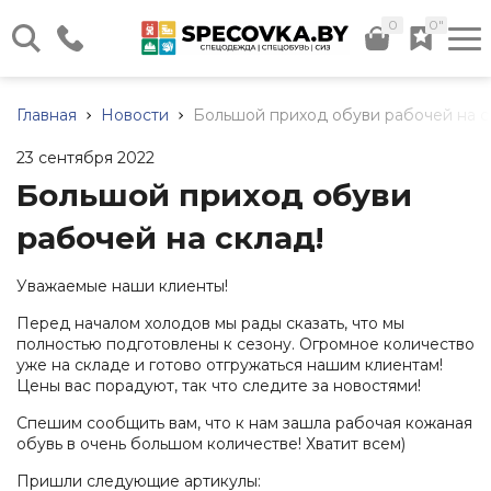
0
0"
г. Минск, ул. Илимская д. 58,
Склад №12
Главная
Новости
Большой приход обуви рабочей на с
Каталог нашей продукции
Пн - Чт: 08:30 - 17:00 Пт:
08:30 - 16:00
23 сентября 2022
Весь каталог
+375 (17) 320-41-40
Большой приход обуви
+375 (44) 724-29-59
рабочей на склад!
+375 (29) 566-24-36
+375 (44) 736-29-59
Спецодежда
Обувь
Средства
Прочие
Дополните
Уважаемые наши клиенты!
рабочая
индивидуальной
товары
услуги
Заказать звонок
Летняя
Перед началом холодов мы рады сказать, что мы
защиты
спецодежда
Летняя
Хозяйственный
Доставка
полностью подготовлены к сезону. Огромное количество
(СИЗ)
info@specovka.by
обувь
инвентарь
уже на складе и готово отгружаться нашим клиентам!
Зимняя
Подбор
Средства
Цены вас порадуют, так что следите за новостями!
спецодежда
Зимняя
Бытовая
СИЗ
защиты
обувь
химия
по
Все контакты
рук
Халаты
Спешим сообщить вам, что к нам зашла рабочая кожаная
нормам
Резиновые
Хозяйственные
обувь в очень большом количестве! Хватит всем)
Средства
Трикотаж
сапоги
ткани
Нанесение
защиты
Пришли следующие артикулы:
(ПВХ)
логотипа
Сигнальная