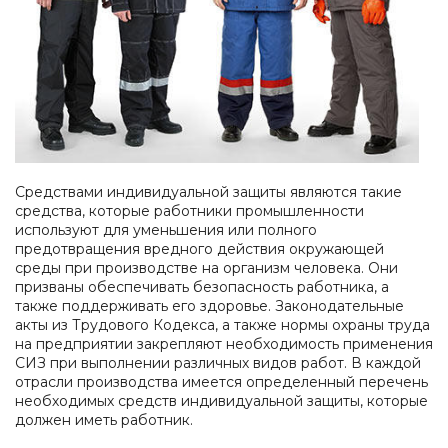
глаз
одежда
Обувь
Средства
для
Влагозащитная
защиты
Ткани
защиты
одежда
головы
и
от
Одноразовая
швейная
повышенных
Респираторы
спецодежда
фурнитура
температур
Средства
Одежда
Аксессуары
защиты
для
для
органов
сварщиков
обуви
слуха
Средствами индивидуальной защиты являются такие
средства, которые работники промышленности
Защитные
используют для уменьшения или полного
фартуки
предотвращения вредного действия окружающей
Наколенники
среды при производстве на организм человека. Они
призваны обеспечивать безопасность работника, а
Диэлектрические
также поддерживать его здоровье. Законодательные
изделия
акты из Трудового Кодекса, а также нормы охраны труда
При
на предприятии закрепляют необходимость применения
высотных
СИЗ при выполнении различных видов работ. В каждой
работах
отрасли производства имеется определенный перечень
необходимых средств индивидуальной защиты, которые
должен иметь работник.