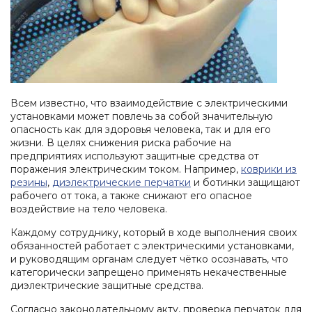
глаз
одежда
Обувь
Средства
для
Влагозащитная
защиты
Ткани
защиты
одежда
головы
и
от
Одноразовая
швейная
повышенных
Респираторы
спецодежда
фурнитура
температур
Средства
Одежда
Аксессуары
защиты
Всем известно, что взаимодействие с электрическими
для
для
органов
установками может повлечь за собой значительную
сварщиков
обуви
слуха
опасность как для здоровья человека, так и для его
жизни. В целях снижения риска рабочие на
Защитные
предприятиях используют защитные средства от
фартуки
поражения электрическим током. Например,
коврики из
Наколенники
резины
,
диэлектрические перчатки
и ботинки защищают
рабочего от тока, а также снижают его опасное
Диэлектрические
воздействие на тело человека.
изделия
Каждому сотруднику, который в ходе выполнения своих
При
обязанностей работает с электрическими установками,
высотных
и руководящим органам следует чётко осознавать, что
работах
категорически запрещено применять некачественные
диэлектрические защитные средства.
Согласно законодательному акту, проверка перчаток для