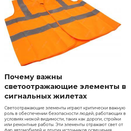
глаз
одежда
Обувь
Средства
для
Влагозащитная
защиты
Ткани
защиты
одежда
головы
и
от
Одноразовая
швейная
повышенных
Респираторы
спецодежда
фурнитура
температур
Средства
Одежда
Аксессуары
защиты
для
для
органов
сварщиков
обуви
слуха
Защитные
фартуки
Почему важны
Наколенники
Диэлектрические
светоотражающие элементы в
изделия
сигнальных жилетах
При
высотных
Светоотражающие элементы играют критически важную
работах
роль в обеспечении безопасности людей, работающих в
условиях низкой видимости, таких как дороги, стройки
или ремонтные работы. Эти элементы отражают свет от
фар автомобилей и других источников освещения,