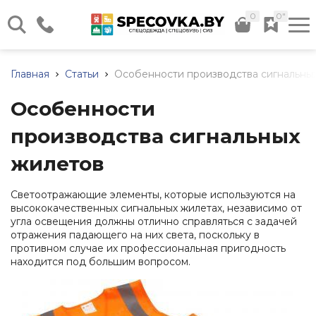
0
0"
г. Минск, ул. Илимская д. 58,
Склад №12
Главная
Статьи
Особенности производства сигнальны
Каталог нашей продукции
Пн - Чт: 08:30 - 17:00 Пт:
08:30 - 16:00
Особенности
Весь каталог
+375 (17) 320-41-40
производства сигнальных
+375 (44) 724-29-59
+375 (29) 566-24-36
жилетов
+375 (44) 736-29-59
Спецодежда
Обувь
Средства
Прочие
Дополните
Светоотражающие элементы, которые используются на
рабочая
индивидуальной
товары
услуги
Заказать звонок
Летняя
высококачественных сигнальных жилетах, независимо от
защиты
спецодежда
Летняя
Хозяйственный
Доставка
угла освещения должны отлично справляться с задачей
(СИЗ)
info@specovka.by
обувь
инвентарь
отражения падающего на них света, поскольку в
Зимняя
Подбор
Средства
противном случае их профессиональная пригодность
спецодежда
Зимняя
Бытовая
СИЗ
защиты
находится под большим вопросом.
обувь
химия
по
Все контакты
рук
Халаты
нормам
Резиновые
Хозяйственные
Средства
Трикотаж
сапоги
ткани
Нанесение
защиты
(ПВХ)
логотипа
Сигнальная