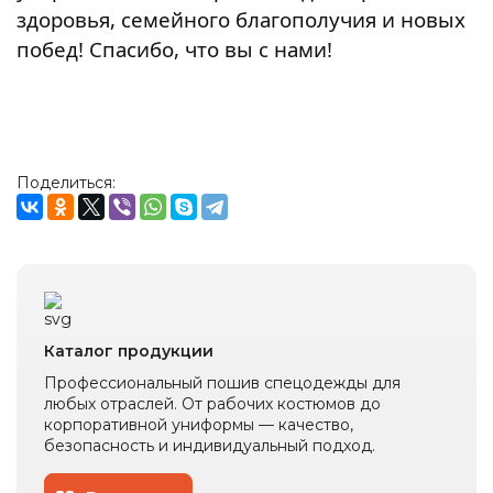
глаз
одежда
здоровья, семейного благополучия и новых
Обувь
Средства
для
побед! Спасибо, что вы с нами!
Влагозащитная
защиты
Ткани
защиты
одежда
головы
и
от
Одноразовая
швейная
повышенных
Респираторы
спецодежда
фурнитура
температур
Средства
Одежда
Аксессуары
защиты
для
для
органов
Поделиться:
сварщиков
обуви
слуха
Защитные
фартуки
Наколенники
Диэлектрические
изделия
Каталог продукции
При
Профессиональный пошив спецодежды для
высотных
любых отраслей. От рабочих костюмов до
работах
корпоративной униформы — качество,
безопасность и индивидуальный подход.