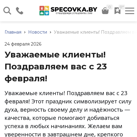
0
0"
г. Минск, ул. Илимская д. 58,
Склад №12
Главная
Новости
Уважаемые клиенты! Поздравляем вас
Каталог нашей продукции
Пн - Чт: 08:30 - 17:00 Пт:
08:30 - 16:00
24 февраля 2026
Весь каталог
+375 (17) 320-41-40
Уважаемые клиенты!
+375 (44) 724-29-59
Поздравляем вас с 23
+375 (29) 566-24-36
февраля!
+375 (44) 736-29-59
Спецодежда
Обувь
Средства
Прочие
Дополните
рабочая
индивидуальной
товары
услуги
Заказать звонок
Летняя
защиты
Уважаемые клиенты! Поздравляем вас с 23
спецодежда
Летняя
Хозяйственный
Доставка
(СИЗ)
info@specovka.by
обувь
инвентарь
февраля! Этот праздник символизирует силу
Зимняя
Подбор
Средства
духа, верность своему делу и надёжность —
спецодежда
Зимняя
Бытовая
СИЗ
защиты
обувь
химия
по
качества, которые помогают добиваться
Все контакты
рук
Халаты
нормам
Резиновые
Хозяйственные
успеха в любых начинаниях. Желаем вам
Средства
Трикотаж
сапоги
ткани
Нанесение
защиты
уверенности в завтрашнем дне, крепкого
(ПВХ)
логотипа
Сигнальная