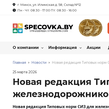
г. Минск, ул. Илимская д. 58, Склад №12
Пн - Чт: 08:30 - 17:00 Пт: 08:30 - 16:00
О компании
Информация
Акции
Каталог нашей продукц
О нас
Главная
Новости
Как купить спецодежду?
Новая редакция Типовых норм
25 марта 2026
Реквизиты
Пошив на заказ
Спецодежда
Обувь рабоч
Новая редакция Ти
Летняя спецодежда
Летняя обувь
Сотрудничество
Таблица размеров
железнодорожнико
Зимняя спецодежда
Зимняя обувь
Вакансии
Маркировка продукции
Халаты
Резиновые сапо
Новая редакция Типовых норм СИЗ для желе
Трикотаж
Обувь для защи