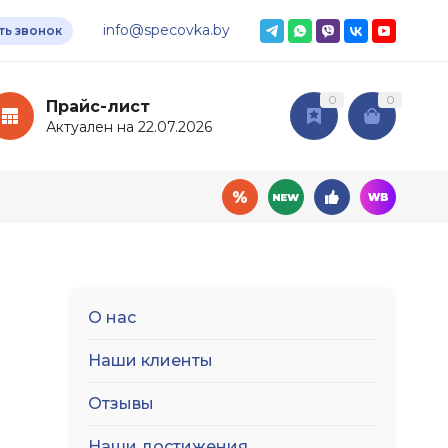
info@specovka.by
ть звонок
0
0
Прайс-лист
Актуален на 22.07.2026
О нас
овары
Дополнительные
услуги
ный инвентарь
Наши клиенты
Доставка
мия
Отзывы
Подбор СИЗ по нормам
ные ткани
Нанесение логотипа
Наши достижения