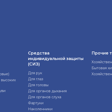
Средства
Прочие 
индивидуальной защиты
Хозяйстве
(СИЗ)
Бытовая х
Для рук
овые)
Хозяйстве
Для глаз
 высоких
Для головы
уви
Для органов дыхания
Для органов слуха
Фартуки
Наколенники