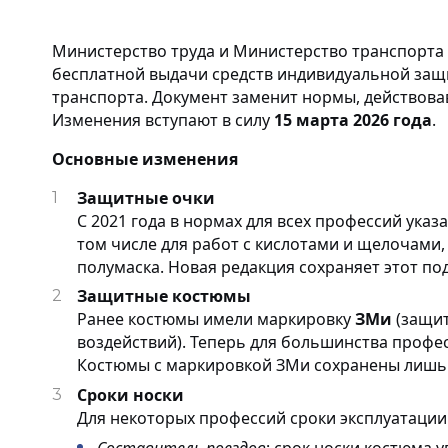
Наши клиенты
Электронный
повышенных те
Сигнальная одежда
документооборот (ЭДО)
Аксессуары для
Министерство труда и Министерство транспорта
Влагозащитная одежда
Отзывы
бесплатной выдачи средств индивидуальной за
Условные обозначения
Одноразовая спецодежда
транспорта. Документ заменит нормы, действовавш
Наши достижения
Одежда для сварщиков
Изменения вступают в силу
15 марта 2026 года
.
Основные ТР ТС, ГОСТ и ТУ
Новости
Основные изменения
Климатические пояса
Защитные очки
Обзоры продукции
С 2021 года в нормах для всех профессий ука
Партнёрские предложения
том числе для работ с кислотами и щелочами,
Наше производство
полумаска. Новая редакция сохраняет этот по
Кредит | Партнёрские
программы
Защитные костюмы
Видео о компании
Ранее костюмы имели маркировку
ЗМи
(защит
Возврат и обмен
воздействий). Теперь для большинства профе
Благотворительность
Костюмы с маркировкой ЗМи сохранены лишь
Политика
Сроки носки
конфеденциальности
Для некоторых профессий сроки эксплуатации
Составитель поездов
: срок носки костюма 