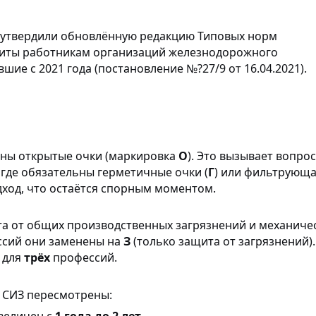
Средства защиты головы
мператур
Респираторы
 обуви
Ткани и 
 утвердили обновлённую редакцию Типовых норм
Средства защиты органов
фурнитур
щиты работникам организаций железнодорожного
слуха
ие с 2021 года (постановление №?27/9 от 16.04.2021).
Защитные фартуки
Наколенники
Диэлектрические изделия
При высотных работах
заны открытые очки (маркировка
О
). Это вызывает вопрос
 где обязательны герметичные очки (
Г
) или фильтрующ
дход, что остаётся спорным моментом.
а от общих производственных загрязнений и механиче
ссий они заменены на
З
(только защита от загрязнений).
 для
трёх
профессий.
 СИЗ пересмотрены:
увеличен с
1 года до 2 лет
.