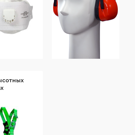
ысотных
ах