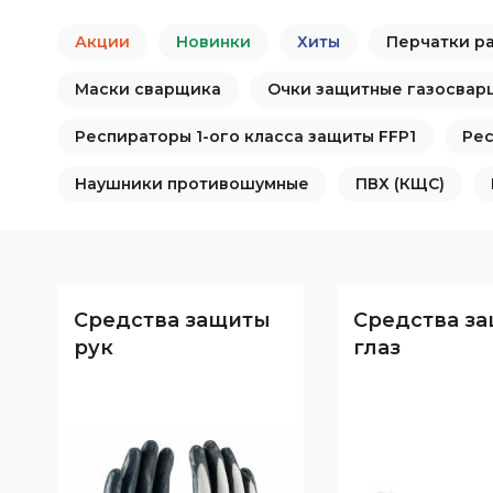
Наши клиенты
Электронный
повышенных те
Сигнальная одежда
документооборот (ЭДО)
Акции
Новинки
Хиты
Перчатки р
Аксессуары для
Влагозащитная одежда
Отзывы
Условные обозначения
Одноразовая спецодежда
Маски сварщика
Очки защитные газосвар
Наши достижения
Одежда для сварщиков
Основные ТР ТС, ГОСТ и ТУ
Респираторы 1-ого класса защиты FFP1
Рес
Новости
Наушники противошумные
ПВХ (КЩС)
Климатические пояса
Обзоры продукции
Партнёрские предложения
Наше производство
Кредит | Партнёрские
программы
Средства защиты
Средства з
Видео о компании
рук
глаз
Возврат и обмен
Благотворительность
Политика
конфеденциальности