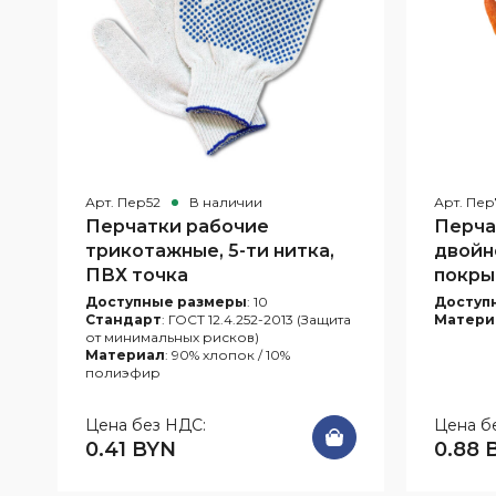
Арт. Пер52
В наличии
Арт. Пе
Перчатки рабочие
Перчат
трикотажные, 5-ти нитка,
двойн
ПВХ точка
покры
Доступные размеры
: 10
Доступ
Стандарт
: ГОСТ 12.4.252-2013 (Защита
Матери
от минимальных рисков)
Материал
: 90% хлопок / 10%
полиэфир
Цена без НДС:
Цена б
0.41 BYN
0.88 