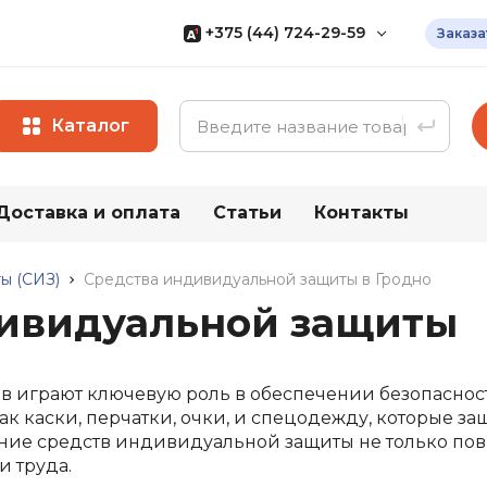
+375 (44) 724-29-59
Заказа
Мы Specovka.by
— белорусский
мультипоставщик доступной
спецодежды собственного
Каталог
производства
+375 (17) 320-41-40
+375 (29) 566-24-36
Доставка и оплата
Статьи
Контакты
ии
Весь каталог
+375 (44) 736-29-59
Все контакты
ы (СИЗ)
Средства индивидуальной защиты в Гродно
дивидуальной защиты
ая
Средства
Прочие т
индивидуальной
Хозяйствен
 играют ключевую роль в обеспечении безопасност
защиты (СИЗ)
Бытовая хи
как каски, перчатки, очки, и спецодежду, которые 
Средства защиты рук
ание средств индивидуальной защиты не только пов
ги (ПВХ)
Хозяйствен
Средства защиты глаз
 труда.
ты от