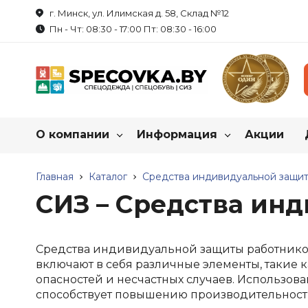
г. Минск, ул. Илимская д. 58, Склад №12
Пн - Чт: 08:30 - 17:00 Пт: 08:30 - 16:00
О компании
Информация
Акции
Каталог нашей продукц
О нас
Главная
Каталог
Как купить спецодежду?
Средства индивидуальной защит
СИЗ – Средства ин
Реквизиты
Пошив на заказ
Спецодежда
Обувь рабоч
Летняя спецодежда
Летняя обувь
Сотрудничество
Таблица размеров
Средства индивидуальной защиты работников
Зимняя спецодежда
Зимняя обувь
включают в себя различные элементы, такие 
Вакансии
Маркировка продукции
опасностей и несчастных случаев. Использов
Халаты
Резиновые сапо
способствует повышению производительности
Трикотаж
Обувь для защи