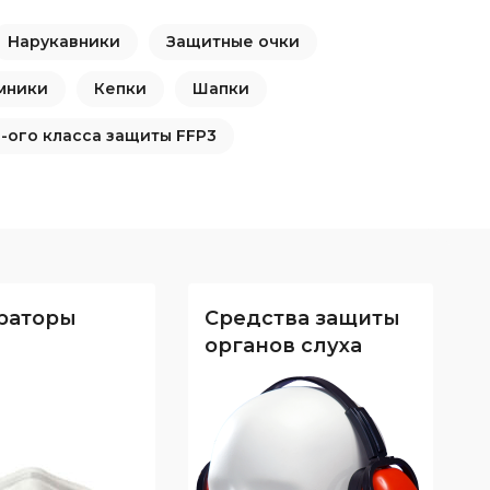
Нарукавники
Защитные очки
швейная
а
мники
Кепки
Шапки
-ого класса защиты FFP3
раторы
Средства защиты
органов слуха