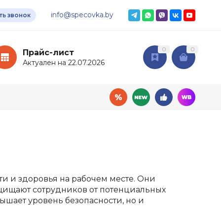
info@specovka.by
ть звонок
0
0
Прайс-лист
Актуален на 22.07.2026
овары
Дополнительные
услуги
ный инвентарь
и и здоровья на рабочем месте. Они
Доставка
мия
защищают сотрудников от потенциальных
Подбор СИЗ по нормам
ышает уровень безопасности, но и
ные ткани
Нанесение логотипа