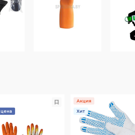
Акция
 цена
Хит