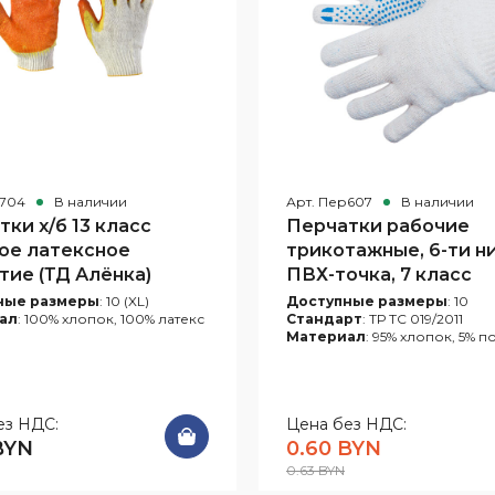
р704
В наличии
Арт. Пер607
В наличии
ки х/б 13 класс
Перчатки рабочие
ое латексное
трикотажные, 6-ти ни
тие (ТД Алёнка)
ПВХ-точка, 7 класс
ные размеры
: 10 (XL)
Доступные размеры
: 10
ал
: 100% хлопок, 100% латекс
Стандарт
: ТР ТС 019/2011
Материал
: 95% хлопок, 5% 
ез НДС:
Цена без НДС:
BYN
0.60 BYN
0.63 BYN