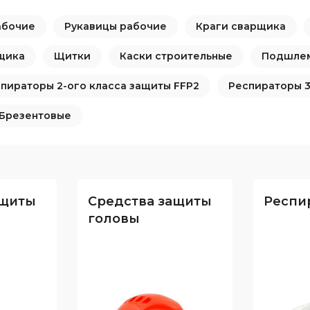
Средства защиты головы
мператур
Респираторы
абочие
Рукавицы рабочие
Краги сварщика
 обуви
Ткани и 
Средства защиты органов
фурнитур
щика
Щитки
Каски строительные
Подшле
слуха
Защитные фартуки
пираторы 2-ого класса защиты FFP2
Респираторы 3
Наколенники
Брезентовые
Диэлектрические изделия
При высотных работах
ащиты
Средства защиты
Респи
головы