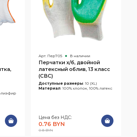
Арт. Пер705
В наличии
Перчатки х/б, двойной
тка,
латексный облив, 13 класс
(СВС)
Доступные размеры
: 10 (XL)
Материал
: 100% хлопок, 100% латекс
полиэфир
Цена без НДС:
0.76 BYN
0.8 BYN