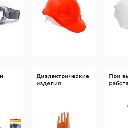
и
Диэлектрические
При в
изделия
работ