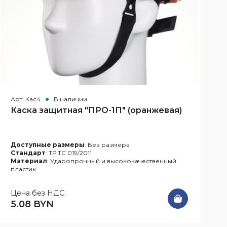
Арт. Кас4
В наличии
А
Каска защитная "ПРО-1П" (оранжевая)
Доступные размеры
: Без размера
Стандарт
: ТР ТС 019/2011
Материал
: Ударопрочный и высококачественный
пластик
Цена без НДС:
5.08 BYN