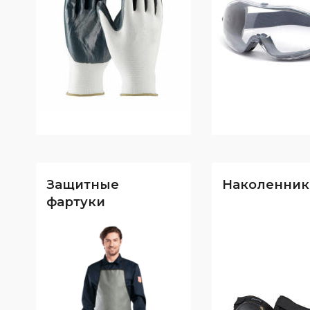
Обработка файлов cookie
Вопрос-ответ
PDF-каталоги
Словарь терминов
Защитные
Наколенник
фартуки