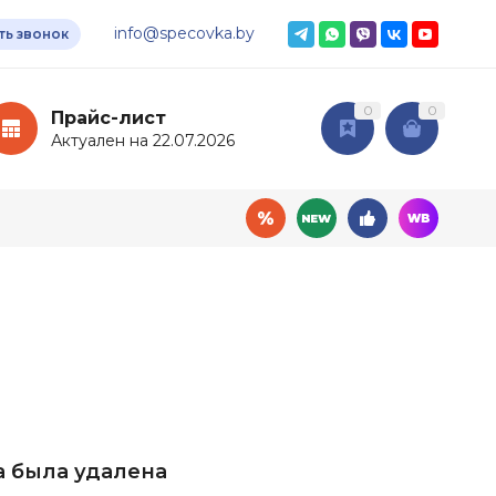
info@specovka.by
ть звонок
0
0
Прайс-лист
Актуален на 22.07.2026
овары
Дополнительные
услуги
ный инвентарь
Доставка
мия
Подбор СИЗ по нормам
ные ткани
а была удалена
Нанесение логотипа