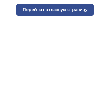
Средства защиты головы
мператур
Респираторы
Перейти на главную страницу
 обуви
Ткани и 
Средства защиты органов
фурнитур
слуха
Защитные фартуки
Наколенники
Диэлектрические изделия
При высотных работах