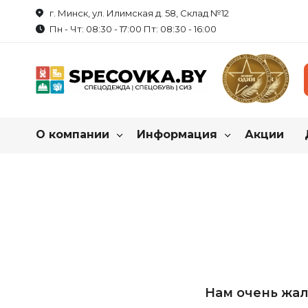
г. Минск, ул. Илимская д. 58, Склад №12
Пн - Чт: 08:30 - 17:00 Пт: 08:30 - 16:00
О компании
Информация
Акции
Каталог нашей продукц
О нас
Как купить спецодежду?
Реквизиты
Пошив на заказ
Спецодежда
Обувь рабоч
Летняя спецодежда
Летняя обувь
Сотрудничество
Таблица размеров
Зимняя спецодежда
Зимняя обувь
Вакансии
Маркировка продукции
Халаты
Резиновые сапо
Нам очень жал
Трикотаж
Обувь для защи