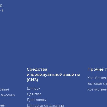
000
 в
Средства
Прочие 
индивидуальной защиты
Хозяйстве
(СИЗ)
Бытовая х
Для рук
овые)
Хозяйстве
Для глаз
 высоких
Для головы
уви
Для органов дыхания