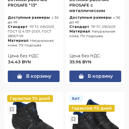
PROSAFE "13"
PROSAFE с
металлическим
подноском "12"
Доступные размеры
: с 36
Доступные размеры
: с 36
до 49
до 49
Стандарт
: ТР ТС 019/2011,
Стандарт
: ТР ТС 019/2011
ГОСТ 12.4.137-2001, ГОСТ
Материал
: Натуральная
28507-99
кожа, ПУ подошва
Материал
: Натуральная
кожа, ПУ подошва
Цена без НДС:
Цена без НДС:
34.43 BYN
35.96 BYN
В корзину
В корзину
Гарантия 70 дней
Хит
Гарантия 70 дней