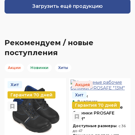
Загрузить ещё продукцию
Рекомендуем / новые
поступления
Акции
Новинки
Хиты
Хит
Акция
Гарантия 70 дней
Хит
Арт. 13М
В наличии
Гарантия 70 дней
Утеплённые рабочие
ботинки PROSAFE
"13М"
Доступные размеры
: с 36
до 47