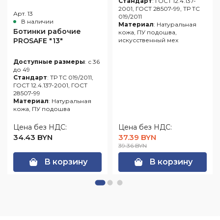
Стандарт
: ГОСТ 12.4.137-
2001, ГОСТ 28507-99, ТР ТС
Арт. 13
019/2011
В наличии
Материал
: Натуральная
Ботинки рабочие
кожа, ПУ подошва,
PROSAFE "13"
искусственный мех
Доступные размеры
: с 36
до 49
Стандарт
: ТР ТС 019/2011,
ГОСТ 12.4.137-2001, ГОСТ
28507-99
Материал
: Натуральная
кожа, ПУ подошва
Цена без НДС:
Цена без НДС:
34.43 BYN
37.39 BYN
39.36 BYN
В корзину
В корзину