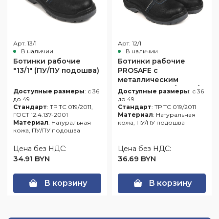
Арт. 13/1
Арт. 12/1
В наличии
В наличии
Ботинки рабочие
Ботинки рабочие
"13/1" (ПУ/ПУ подошва)
PROSAFE с
металлическим
подноском "12/1" (ПУ/
Доступные размеры
: с 36
Доступные размеры
: с 36
ПУ подошва)
до 49
до 49
Стандарт
: ТР ТС 019/2011,
Стандарт
: ТР ТС 019/2011
ГОСТ 12.4.137-2001
Материал
: Натуральная
Материал
: Натуральная
кожа, ПУ/ПУ подошва
кожа, ПУ/ПУ подошва
Цена без НДС:
Цена без НДС:
34.91 BYN
36.69 BYN
В корзину
В корзину